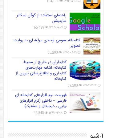
104,111
۱۳۹۴-۰۷-۰۱
راهنمای استفاده از گوگل اسکالر
سایتیشن
65,489
۱۳۹۵-۰۷-۰۷
کتابخانه عمومی اوحدی مراغه ای به روایت
تصویر
65,290
۱۳۹۵-۰۵-۱۹
کتابداران در خارج از محیط
کتابخانه: اشاعه مهارت‌های
کتابداری و اطلاع‌رسانی بیرون از
کتابخانه
59,280
۱۳۹۵-۰۷-۲۶
فهرست نرم افزارهای کتابخانه ای
فارسی – داخلی (نرم افزارهای
چاپی ، دیجیتال و مشترک)
46,845
۱۳۹۹-۰۳-۱۸
آرشیو