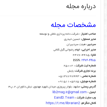
درباره مجله
مشخصات مجله
صاحب امتیاز :
شرکت داده پردازی تلاش و توسعه
مدیر مسئول:
حسین حیدری
سردبیر:
هیئت سردبیران
مدیر اجرایی:
الهام رضوانی گیل کلائی
شاپا:
۴۴۸۵-۲۴۷۶
۲۴۷۶-۴۴۸۵
ISSN
:
شماره ثبت شرکت :
۲۵۰۰۲
برند تجاری شرکت:
یابش
شماره تماس :
۰۵۱۳۸۷۹۷۴۴۳
شماره موبایل:
۰۹۱۵۱۱۰۵۲۸۵
آدرس پستی:
مشهد، بلوار پیروزی، میدان شهید مهدوی، نبش دلاوران ۲، پ۴
lib2mag.ir@gmail.com
ایمیل :
EandD.Team
وب سایت شرکت :
https://t.me/librarian2
کانال تلگرام: