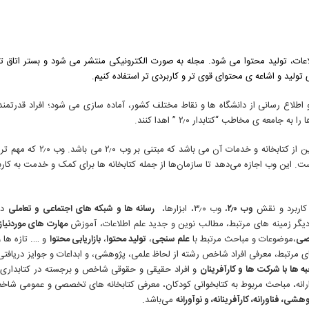
اعات، تولید محتوا می شود. مجله به صورت الکترونیکی منتشر می شود و بستر اتاق تح
ولید و اشاعه ی محتوای قوی تر و کاربردی تر استفاده کنیم.
طلاع رسانی از دانشگاه ها و نقاط مختلف کشور، آماده سازی می شود؛ افراد قدرتمند
ی مخاطب “کتابدار ۲٫۰ ” اهدا کنند.
کلمه ی کتابدار ۲.۰ از کتابخانه ۲٫۰ اقتباس شده است و در واقع یک تعریف
. این وب اجازه می‌دهد تا سازمان‌ها از جمله کتابخانه ها برای کمک و خدمت به کاربرا
کاربرد و نقش
وب ۲٫۰
، وب ۳٫۰، ابزارها،
رسانه ها و شبکه های اجتماعی و تعاملی
در 
یگر زمینه های مرتبط، مطالب نوین و جدید علم اطلاعات، آموزش
مهارت های موردنیاز
صی
،موضوعات و مباحث مرتبط با
علم سنجی
،
تولید محتوا
،
بازاریابی محتوا
و …. تازه ها 
ای مرتبط، معرفی افراد شاخص رشته از لحاظ علمی، پژوهشی، و ابداعات و جوایز دریافت
 ها با شرکت ها و کارآفرینان
و افراد حقیقی و حقوقی شاخص و برجسته در کتابداری
انه، مباحث مربوط به کتابخوانی کودکان، معرفی کتابخانه های تخصصی و عمومی شاخ
هشی، فناورانه، کارآفرینانه، و نوآورانه
می‌باشد.