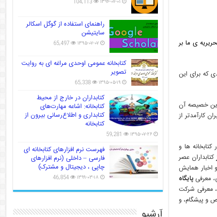
104,113
۱۳۹۴-۰۷-۰۱
راهنمای استفاده از گوگل اسکالر
سایتیشن
ریریه ی ما بر
65,497
۱۳۹۵-۰۷-۰۷
کتابخانه عمومی اوحدی مراغه ای به روایت
تصویر
ی که برای این
65,338
۱۳۹۵-۰۵-۱۹
کتابداران در خارج از محیط
 نوین از کتابخانه و خدمات آن می ­باشد که مبتنی بر وب ۲٫۰ می باشد. وب ۲٫۰ که مهم ترین خصیصه آن
کتابخانه: اشاعه مهارت‌های
کتابداری و اطلاع‌رسانی بیرون از
ن کارآمدتر از
کتابخانه
59,281
۱۳۹۵-۰۷-۲۶
کتابخانه ها و
فهرست نرم افزارهای کتابخانه ای
کتابداران عصر
فارسی – داخلی (نرم افزارهای
چاپی ، دیجیتال و مشترک)
و اخبار همایش
46,854
۱۳۹۹-۰۳-۱۸
ی، معرفی
پایگاه
، معرفی شرکت
ص و پیشگام، و
آرشیو