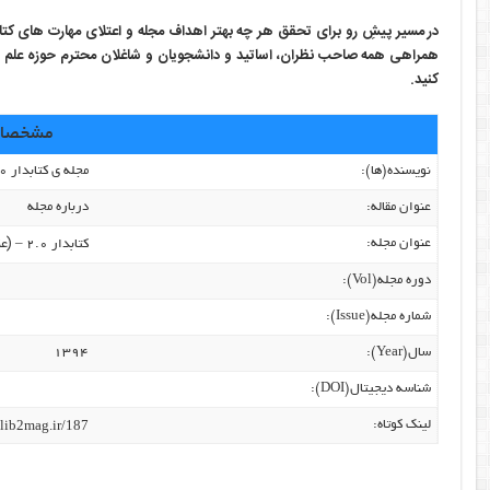
در مسیر پیشِ رو برای تحقق هر چه بهتر اهداف مجله و اعتلای مهارت های کتابدا
همراهی همه صاحب نظران، اساتید و دانشجویان و شاغلان محترم حوزه علم اطلاع
کنید.
مشخصات 
نویسنده‌(ها):
مجله ی کتابدار ۲.۰
عنوان مقاله:
درباره مجله
(عنوا
عنوان مجله:
کتابدار ۲.۰ –
دوره مجله(Vol):
شماره مجله(Issue):
سال(Year):
۱۳۹۴
شناسه دیجیتال(DOI):
/lib2mag.ir/187
لینک کوتاه: