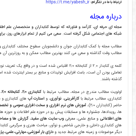
https://t.me/yabesh_ir
ارتباط با ما در تلگرام:
درباره مجله
مجله ای حرفه ای، کارآمد و فناورانه که توسط کتابداران و متخصصان علم اطل
شبکه های اجتماعی شکل گرفته است. سعی می کنیم از تمام ابزارهای روز، برای ت
مطالب مجله با کمک کتابداران جوان و دانشجویان سطوح مختلف کتابداری و ا
مطالب وقت گذاشته و سعی می کنند بهترین مطالب ممکن و به روزترین آن ها را به جامعه 
تعاملی بودن آن است، باعث افزایش تولیدات و منابع بر بستر اینترنت شده است
گذشته باشند.
اولویت مطالب مندرج در مجله، مطالب مرتبط با
کتابداری ۲٫۰
،
کتابخانه ۲٫۰
، 
کتابداری، مطالب مرتبط با
کارآفرینی
،
نوآوری
، و
استارت آپ
های کتابداری و د
حاضر (کتابداران ۲٫۰)،
آموزش های نرم افزاری و سخت افزاری عمومی و تخص
ها، رویدادها، جشنواره ها و مسابقات پیش رو در حوزه علم اطلاعات و حوزه ه
های اطلاعاتی
و منابع علمی، معرفی
وب سایت های مفید
،
گزارش ها و مصاحبه
های کتابداری داخلی و خارجی شاخص و نوآور، مباحث هنری و سرگرمی کتابدار
دیگر موضوعات و زمینه های مرتبط جدید و
دارای بار آموزشی، مهارتی، علمی، پژو