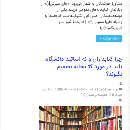
مشاورۀ خوانندگان به شمار می‌رود. «جان هیرش[۱]» از
دپارتمان کتابخانه‌های عمومی مریلند یکی از
توسعه‌دهندگان اصلی این تکنیک‌هاست که بعدها به
وسیله «لیزا سمپلی[۲]» (کتابخانۀ شهر سبز
اسپرینگفیلد) با …
ادامه نوشته »
چرا کتابداران و نه اساتید دانشگاه،
باید در مورد کتابخانه‌ تصمیم
بگیرند؟
دوره سوم (1396)
,
شماره ششم ( اسفند ماه 1396)
,
مبانی و
کلیات 2.0
,
کتابخانه و کتابدار 2.0
۰