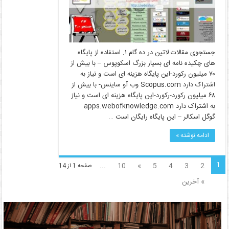
جستجوی مقالات لاتین در ده گام ۱. استفاده از پایگاه
های چکیده نامه ای بسیار بزرگ اسکوپوس – با بیش از
۷۰ میلیون رکورد-این پایگاه هزینه ای است و نیاز به
اشتراک دارد Scopus.com وب آو ساینس- با بیش از
۶۸ میلیون رکورد-رکورد-این پایگاه هزینه ای است و نیاز
به اشتراک دارد apps.webofknowledge.com
گوگل اسکالر – این پایگاه رایگان است …
ادامه نوشته »
1
...
10
»
5
4
3
2
صفحه 1 از 14
» آخرین