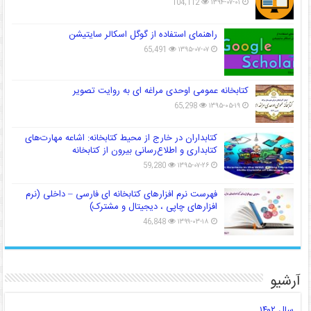
104,112
۱۳۹۴-۰۷-۰۱
راهنمای استفاده از گوگل اسکالر سایتیشن
65,491
۱۳۹۵-۰۷-۰۷
کتابخانه عمومی اوحدی مراغه ای به روایت تصویر
65,298
۱۳۹۵-۰۵-۱۹
کتابداران در خارج از محیط کتابخانه: اشاعه مهارت‌های
کتابداری و اطلاع‌رسانی بیرون از کتابخانه
59,280
۱۳۹۵-۰۷-۲۶
فهرست نرم افزارهای کتابخانه ای فارسی – داخلی (نرم
افزارهای چاپی ، دیجیتال و مشترک)
46,848
۱۳۹۹-۰۳-۱۸
آرشیو
سال ۱۴۰۲