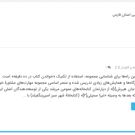
می استان فارس
 و کتابدار 2.0
۱
ین راه‌ها برای شناسایی مجموعه‌، استفاده از تکنیک «خواندن کتاب در ده دقیقه» است. 
ارگاه‌ها و همایش‌های زیادی تدریس شده و عنصر اساسی مجموعه مهارت‌های مشاورۀ خوا
شمار می‌رود. «جان هیرش[۱]» از دپارتمان کتابخانه‌های عمومی مریلند یکی از توسعه‌دهندگان اصلی ا
له «لیزا سمپلی[۲]» (کتابخانۀ شهر سبز اسپرینگفیلد) با …