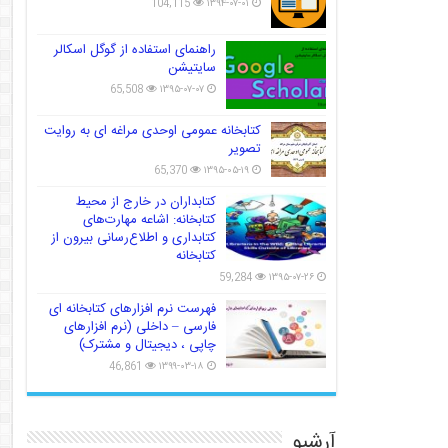
104,115
۱۳۹۴-۰۷-۰۱
راهنمای استفاده از گوگل اسکالر
سایتیشن
65,508
۱۳۹۵-۰۷-۰۷
کتابخانه عمومی اوحدی مراغه ای به روایت
تصویر
65,370
۱۳۹۵-۰۵-۱۹
کتابداران در خارج از محیط
کتابخانه: اشاعه مهارت‌های
کتابداری و اطلاع‌رسانی بیرون از
کتابخانه
59,284
۱۳۹۵-۰۷-۲۶
فهرست نرم افزارهای کتابخانه ای
فارسی – داخلی (نرم افزارهای
چاپی ، دیجیتال و مشترک)
46,861
۱۳۹۹-۰۳-۱۸
آرشیو