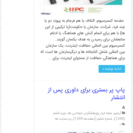
مقدمه کنسرسیوم، ائتلاف یا هم فرجام به پیوند دو یا
چند فرد، شرکت، سازمان یا حکومت(یا ترکیبی از این
ها) با هم برای انجام کنش های هماهنگ یا ادغام
منابعشان برای رسیدن به هدف یکسان گویند.
کنسرسیوم بین المللی حفاظت اینترنت، یک سازمان
بین المللی شامل کتابخانه­ ها و دیگرسازمان ها است که
برای هماهنگی حفاظت از محتوای اینترنت برای …
ادامه نوشته »
پاپ پر بستری برای داوری پس از
انتشار
آرشیو
,
جعبه ابزار پژوهشگران
,
خواندنی ها
,
دوره ششم
(1399)
,
شماره ششم (اسفندماه 1399)
,
وب‌سایت ها
۰