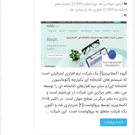
آرشیو
,
خواندنی ها
,
دوره ششم (1399)
,
شماره ششم
(اسفندماه 1399)
,
فناوری ها
,
وب‌سایت ها
۱
گروه اکسلایبریز[۱] یک شرکت نرم ­افزاری اسرائیلی است
که سیستم ­های کتابخانه ­ای یکپارچه (اتوماسیون
کتابخانه ­ای) و سایر نرم ­افزارهای کتابخانه ­ای را توسعه
می ­دهد. دفتر مرکزی این شرکت در اورشلیم است و
دارای ده دفتر دیگر در سطح جهان است. در اکتبر ۲۰۱۵،
اکسلایبریز توسط پروکوئست[۲] خریداری شد و اکنون
یک شرکت متعلق به پروکوئست است. این شرکت …
ادامه نوشته »