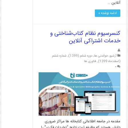
آنلاین …
ادامه نوشته »
کنسرسیوم نظام کتاب‌شناختی و
خدمات اشتراکی آنلاین
آرشیو
,
خواندنی ها
,
دوره ششم (1399)
,
شماره ششم
(اسفندماه 1399)
,
فناوری ها
۰
مقدمه در جامعه اطلاعاتی کتابخانه ها مراکز ضروری
دانش هستند که وظیفه ثبت نتایج “تولیدات فکری” را