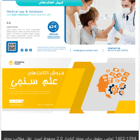
1402-1394 تمامی حقوق برای مجله کتابدار 2.0 محفوظ است. نقل مطالب مجله