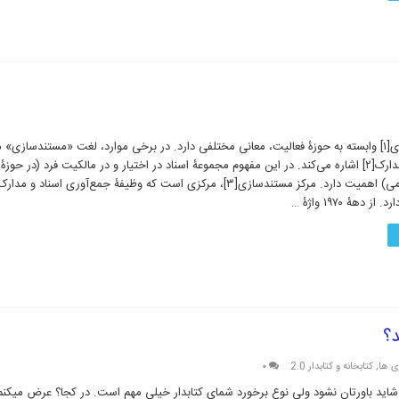
واژه مستندسازی[۱] وابسته به حوزۀ فعالیت، معانی مختلفی دارد. در برخی موارد، لغت «مستندسازی» 
مجموعه‌ای از مدارک[۲] اشاره می‌کند. در این مفهوم مجموعۀ اسناد در اختیار و در مالکیت فرد (در ح
خاص و یا عمومی) اهمیت دارد. مرکز مستندسازی[۳]، مرکزی است که وظیفۀ جمع‌آوری اسن
 دهۀ ۱۹۷۰ واژۀ …
د؟
ی ها
,
کتابخانه و کتابدار 2.0
۰
شاید باورتان نشود ولی نوع برخورد شمای کتابدار خیلی مهم است. در کجا؟ عرض میکن