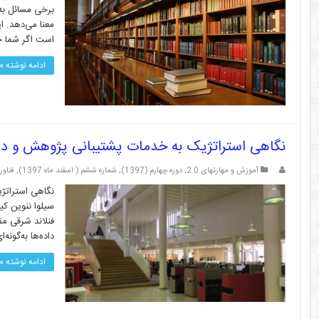
برخی مسائل به
معنا می‌دهد. 
است اگر شما خ
ادامه نوشته »
نگاهی استراتژیک به خدمات پشتیبانی پژوهش و دستر
آموزش و مهارتهای 2.0
,
دوره چهارم (1397)
,
شماره ششم ( اسفند ماه 1397)
,
فناور
فنلاند شرقی مق
داده‌ها به‌گونه‌ای
ادامه نوشته »