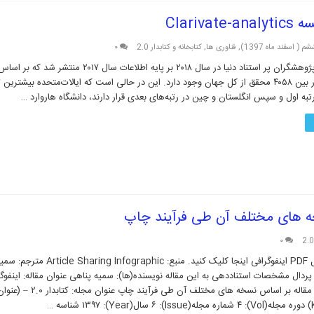
 ( اسفند ماه 1397)
,
فناوری ها
,
کتابخانه و کتابدار 2.0
۰
محقق ایرانی در بین ۴۰۵۸ محقق از کل جهان وجود دارد. این در حالی است که ایالات‌متحده بیشت
رتبه اول و سپس انگلستان و چین در رتبه‌های بعدی قرار دارند، دانشگاه هاروارد …
سخه های مختلف آن طی فرآیند چاپ
۰
برای دانلود فایل PDF اینفوگرافی اینجا کلیک کنید. منبع: ographic
پردال مشخصات استناددهی به این مقاله نویسنده‌(ها): سمیه پناهی عنوان مقاله: اینفوگر
اشتراک گذاری مقاله بر اساس نسخه های مختلف آن طی فرآیند
ه …