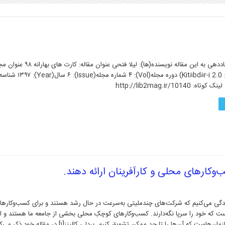
– (عنوان لاتین: Kitābdār-i 2.0) دوره مجله(Vol): ۴ شماره مجله(Issue): ۶ سال(Year): ۱۳۹۷ ش
زندگی می‌کنیم که شرکت‌های چندملیتی به‌سرعت در حال رشد هستند و برای کسب‌وکاره
 که خود را سرپا نگه‌دارند. کسب‌وکارهای کوچکِ محلی بخشی از جامعه ما هستند و ا
شهروندان و سازمان‌هاست که آن‌ها را تا حد ممکن تشویق کنیم. بردلی کالی