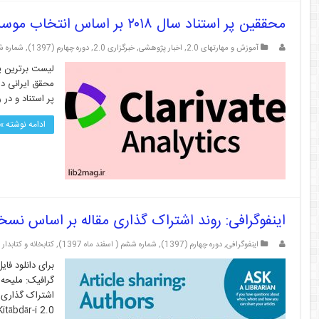
محققین پر استناد سال ۲۰۱۸ بر اساس انتخاب موسسه Clarivate-analytics
آموزش و مهارتهای 2.0
,
اخبار پژوهشی
,
خبرگزاری 2.0
,
دوره چهارم (1397)
,
شماره ششم
پر استناد و در 
ادامه نوشته »
اینفوگرافی: روند اشتراک گذاری مقاله بر اساس ن
اینفوگرافی
,
دوره چهارم (1397)
,
شماره ششم ( اسفند ماه 1397)
,
کتابخانه و کتابدار 2.0
گرافیک: ملیحه 
Kitābdār-i 2.0) دوره مجله(Vol): ۴ شماره مجله(Issue): ۶ سال(Year): ۱۳۹۷ شناس