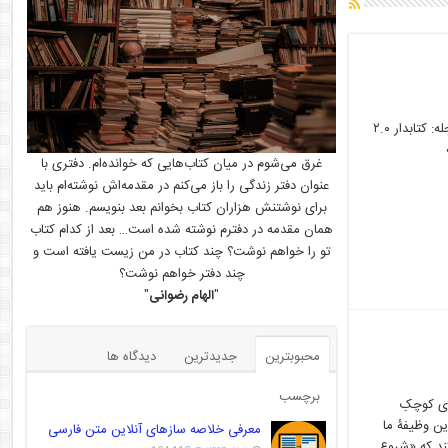
مشخصات استناددهی به این مقاله نویسنده‌(ها): لیلا فتحی عنوان مقاله: کارت های بهارانه ۹۸ عنوان مجله: کتابدار ۲.۰
ناسه
غرق می‌شوم در میان کتاب‌هایی که خوانده‌ام. دفتری با
عنوان دفتر زندگی را باز می‌کنم در مقدمه‌اش نوشته‌ام باید
برای نوشتنش هزاران کتاب بخوانم بعد بنویسم. هنوز هم
همان مقدمه در دفترم نوشته شده است… بعد از کدام کتاب
تو را خواهم نوشت؟ چند کتاب در من زیست یافته است و
چند دفتر خواهم نوشت؟
"
الهام رضوانی
"
محبوبترین
جدیدترین
دیدگاه ها
برچسب
ای کوچکِ
ین وظیفۀ ما
معرفی خلاصه سازهای آنلاین متن فارسی
نز[۱] در مقاله خود ذکر می‌کند که «شروع