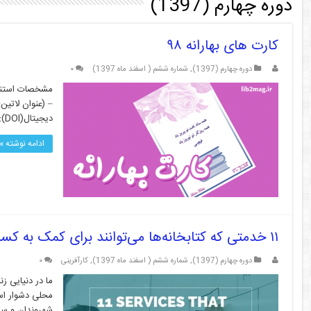
دوره چهارم (1397)
کارت های بهارانه ۹۸
دوره چهارم (1397)
,
شماره ششم ( اسفند ماه 1397)
۰
دیجیتال(DOI): لینک کوتاه: http://lib2mag.ir/10140
ادامه نوشته »
۱۱ خدمتی که کتابخانه‌ها می‌توانند برای کمک به کسب‌وکارهای محلی و کارآفرینان ارائه دهند.
دوره چهارم (1397)
,
شماره ششم ( اسفند ماه 1397)
,
کارآفرینی
۰
ما در دنیایی 
محلی دشوار است