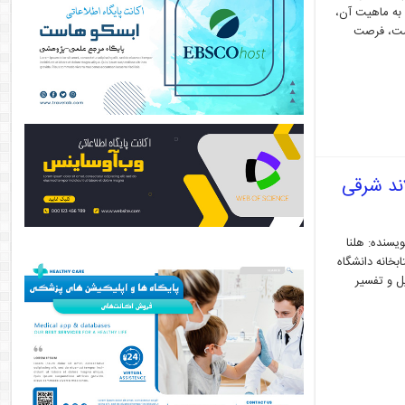
به ماهیت آن،
است، فرصت
ند شرقی
به خدمات پشتیبانی پژوهش و دسترسی آزاد به علم (پژوهش باز) در کتابخانۀ ما[۱] نویسنده: هلنا
[۲]، مسئول اطلاع‌رسانی و آموزش کتابخانه دانشگاه فنلاند شرقی[۳]، ۲۶ نوامبر ۲۰۱۸ کتابخانه دانشگاه
ل و تفسیر