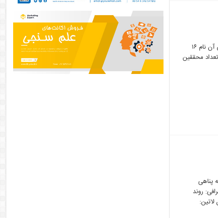
لیست برترین پژوهشگران پر استناد دنیا در سال ۲۰۱۸ بر پایه اطلاعات سال ۲۰۱۷ منتشر شد که بر اساس آن نام ۱۶
رین تعداد محققین
Article Sharing Inf مترجم: سمیه پناهی
افی: روند
 چاپ عنوان مجله: کتابدار ۲.۰ – (عنوان لاتین: