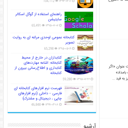
104,112
۱۳۹۴-۰۷-۰۱
راهنمای استفاده از گوگل اسکالر
سایتیشن
65,491
۱۳۹۵-۰۷-۰۷
کتابخانه عمومی اوحدی مراغه ای به روایت
تصویر
65,298
۱۳۹۵-۰۵-۱۹
کتابداران در خارج از محیط
کتابخانه: اشاعه مهارت‌های
ت عنوان «اگر
کتابداری و اطلاع‌رسانی بیرون از
بامداد»
کتابخانه
59,280
۱۳۹۵-۰۷-۲۶
فهرست نرم افزارهای کتابخانه ای
فارسی – داخلی (نرم افزارهای
چاپی ، دیجیتال و مشترک)
46,848
۱۳۹۹-۰۳-۱۸
آرشیو