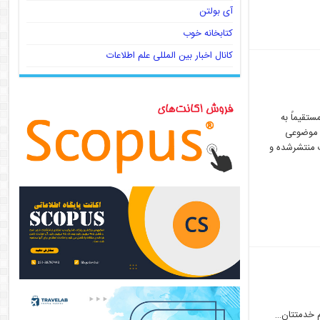
آی بولتن
کتابخانه خوب
کانال اخبار بین المللی علم اطلاعات
مستقیماً به
وزۀ موضوعی
اد و مدارک منتشرشده و
م خدمتتان…