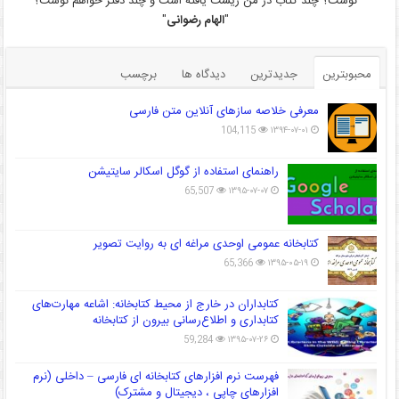
نوشت؟ چند کتاب در من زیست یافته است و چند دفتر خواهم نوشت؟
"
الهام رضوانی
"
محبوبترین
جدیدترین
دیدگاه ها
برچسب
معرفی خلاصه سازهای آنلاین متن فارسی
104,115
۱۳۹۴-۰۷-۰۱
راهنمای استفاده از گوگل اسکالر سایتیشن
65,507
۱۳۹۵-۰۷-۰۷
کتابخانه عمومی اوحدی مراغه ای به روایت تصویر
65,366
۱۳۹۵-۰۵-۱۹
کتابداران در خارج از محیط کتابخانه: اشاعه مهارت‌های
کتابداری و اطلاع‌رسانی بیرون از کتابخانه
59,284
۱۳۹۵-۰۷-۲۶
فهرست نرم افزارهای کتابخانه ای فارسی – داخلی (نرم
افزارهای چاپی ، دیجیتال و مشترک)