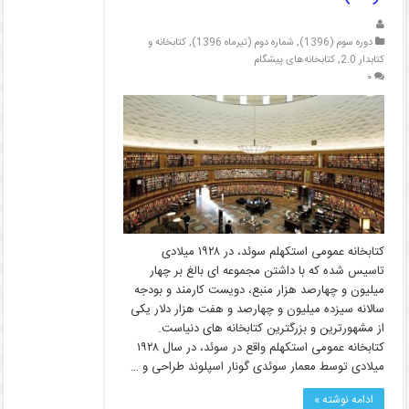
دوره سوم (1396)
,
شماره دوم (تیرماه 1396)
,
کتابخانه و
کتابدار 2.0
,
کتابخانه‌های پیشگام
۰
کتابخانه عمومی استکهلم سوئد، در ۱۹۲۸ میلادی
تاسیس شده که با داشتن مجموعه ای بالغ بر چهار
میلیون و چهارصد هزار منبع، دویست کارمند و بودجه
سالانه سیزده میلیون و چهارصد و هفت هزار دلار یکی
از مشهورترین و بزرگترین کتابخانه های دنیاست.
کتابخانه عمومی استکهلم واقع در سوئد، در سال ۱۹۲۸
میلادی توسط معمار سوئدی گونار اسپلوند طراحی و …
ادامه نوشته »