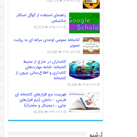
104,116
۱۳۹۴-۰۷-۰۱
راهنمای استفاده از گوگل اسکالر
سایتیشن
65,510
۱۳۹۵-۰۷-۰۷
کتابخانه عمومی اوحدی مراغه ای به روایت
تصویر
65,400
۱۳۹۵-۰۵-۱۹
کتابداران در خارج از محیط
کتابخانه: اشاعه مهارت‌های
کتابداری و اطلاع‌رسانی بیرون از
کتابخانه
59,284
۱۳۹۵-۰۷-۲۶
فهرست نرم افزارهای کتابخانه ای
فارسی – داخلی (نرم افزارهای
چاپی ، دیجیتال و مشترک)
46,866
۱۳۹۹-۰۳-۱۸
آرشیو