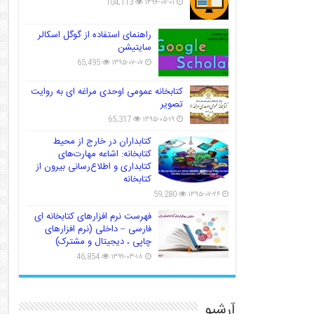
104,113
۱۳۹۴-۰۷-۰۱
راهنمای استفاده از گوگل اسکالر
سایتیشن
65,495
۱۳۹۵-۰۷-۰۷
کتابخانه عمومی اوحدی مراغه ای به روایت
تصویر
65,317
۱۳۹۵-۰۵-۱۹
کتابداران در خارج از محیط
کتابخانه: اشاعه مهارت‌های
کتابداری و اطلاع‌رسانی بیرون از
کتابخانه
59,280
۱۳۹۵-۰۷-۲۶
فهرست نرم افزارهای کتابخانه ای
فارسی – داخلی (نرم افزارهای
چاپی ، دیجیتال و مشترک)
46,854
۱۳۹۹-۰۳-۱۸
آرشیو