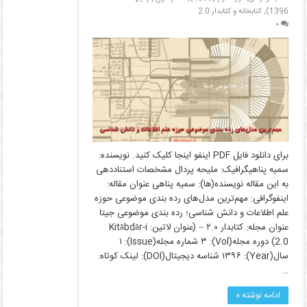
1396)
,
کتابخانه و کتابدار 2.0
۰
برای دانلود فایل PDF اینفو اینجا کلیک کنید. نویسنده:
سمیه پناهیگرافیک: ملیحه پردال مشخصات استناددهی
به این مقاله نویسنده‌(ها): سمیه پناهی عنوان مقاله:
اینفوگرافی: مهم‌ترین مدل‌های رده بندی موضوعی حوزه
علم اطلاعات و دانش شناسی؛ رده بندی موضوعی جیتا
عنوان مجله: کتابدار ۲.۰ – (عنوان لاتین: Kitābdār-i
2.0) دوره مجله(Vol): ۳ شماره مجله(Issue): ۱
سال(Year): ۱۳۹۶ شناسه دیجیتال(DOI): لینک کوتاه:
…
ادامه نوشته »