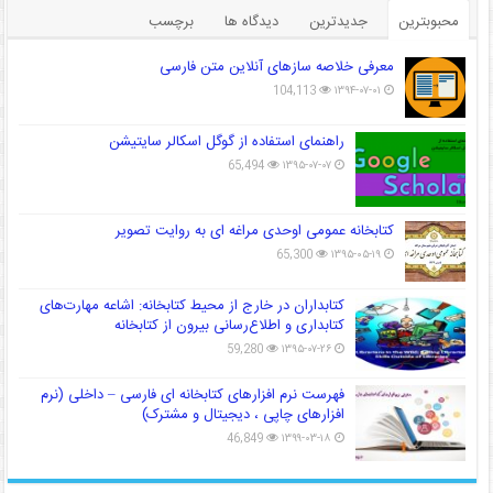
محبوبترین
جدیدترین
دیدگاه ها
برچسب
معرفی خلاصه سازهای آنلاین متن فارسی
104,113
۱۳۹۴-۰۷-۰۱
راهنمای استفاده از گوگل اسکالر سایتیشن
65,494
۱۳۹۵-۰۷-۰۷
کتابخانه عمومی اوحدی مراغه ای به روایت تصویر
65,300
۱۳۹۵-۰۵-۱۹
کتابداران در خارج از محیط کتابخانه: اشاعه مهارت‌های
کتابداری و اطلاع‌رسانی بیرون از کتابخانه
59,280
۱۳۹۵-۰۷-۲۶
فهرست نرم افزارهای کتابخانه ای فارسی – داخلی (نرم
افزارهای چاپی ، دیجیتال و مشترک)
46,849
۱۳۹۹-۰۳-۱۸