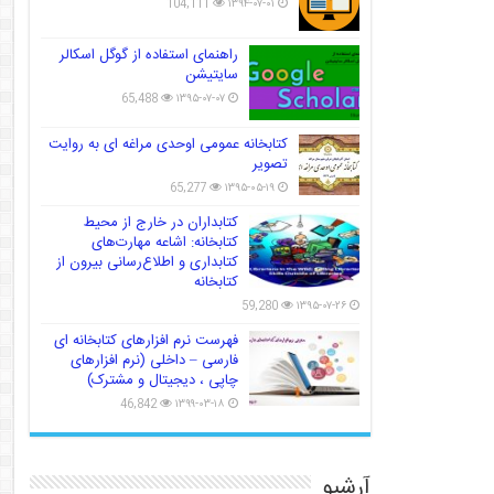
104,111
۱۳۹۴-۰۷-۰۱
راهنمای استفاده از گوگل اسکالر
سایتیشن
65,488
۱۳۹۵-۰۷-۰۷
کتابخانه عمومی اوحدی مراغه ای به روایت
تصویر
65,277
۱۳۹۵-۰۵-۱۹
کتابداران در خارج از محیط
کتابخانه: اشاعه مهارت‌های
کتابداری و اطلاع‌رسانی بیرون از
کتابخانه
59,280
۱۳۹۵-۰۷-۲۶
فهرست نرم افزارهای کتابخانه ای
فارسی – داخلی (نرم افزارهای
چاپی ، دیجیتال و مشترک)
46,842
۱۳۹۹-۰۳-۱۸
آرشیو