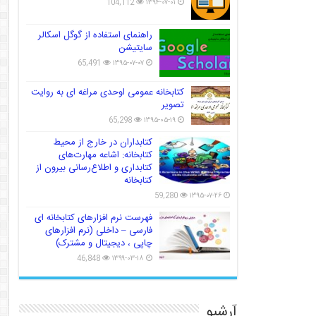
104,112
۱۳۹۴-۰۷-۰۱
راهنمای استفاده از گوگل اسکالر
سایتیشن
65,491
۱۳۹۵-۰۷-۰۷
کتابخانه عمومی اوحدی مراغه ای به روایت
تصویر
65,298
۱۳۹۵-۰۵-۱۹
کتابداران در خارج از محیط
کتابخانه: اشاعه مهارت‌های
کتابداری و اطلاع‌رسانی بیرون از
کتابخانه
59,280
۱۳۹۵-۰۷-۲۶
فهرست نرم افزارهای کتابخانه ای
فارسی – داخلی (نرم افزارهای
چاپی ، دیجیتال و مشترک)
46,848
۱۳۹۹-۰۳-۱۸
آرشیو