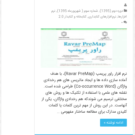
دوره دوم (1395)
,
شماره سوم ( شهریورماه 1395)
,
نرم
افزارها
,
نرم‌افزارهای کتابداری
,
کتابخانه و کتابدار 2.0
۰
نرم­ افزار راور پریمپ (Ravar PreMap)، با هدف
آماده­ سازی داده­ ها و ایجاد ماتریس­ های هم­ رخدادی
واژگان (Co-occurrence Word) طراحی شده است.
نقشه های علمی با استفاده از تکنیک ها و روش های
مختلفی ترسیم می شوندکه هم رخدادی واژگان، یکی از
آنهاست. در این روش از مهم ترین کلمات یا کلمات
کلیدی مدارک برای مطالعه ساختار مفهومی …
ادامه نوشته »