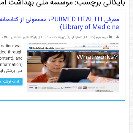
بایگانی برچسب:
موسسه ملی بهداشت آمر
Library of Medicine)
دوره سوم (1396)
,
شماره اول (اردیبهشت ماه 1396)
,
پایگاه های اطلاعاتی
۰
rmation, was
ided through
ontent), and
ملی پزشکی ایا
ادامه نوشته »