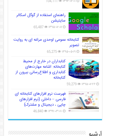
104,111
۱۳۹۴-۰۷-۰۱
راهنمای استفاده از گوگل اسکالر
سایتیشن
65,487
۱۳۹۵-۰۷-۰۷
کتابخانه عمومی اوحدی مراغه ای به روایت
تصویر
65,275
۱۳۹۵-۰۵-۱۹
کتابداران در خارج از محیط
کتابخانه: اشاعه مهارت‌های
کتابداری و اطلاع‌رسانی بیرون از
کتابخانه
59,279
۱۳۹۵-۰۷-۲۶
فهرست نرم افزارهای کتابخانه ای
فارسی – داخلی (نرم افزارهای
چاپی ، دیجیتال و مشترک)
46,840
۱۳۹۹-۰۳-۱۸
آرشیو