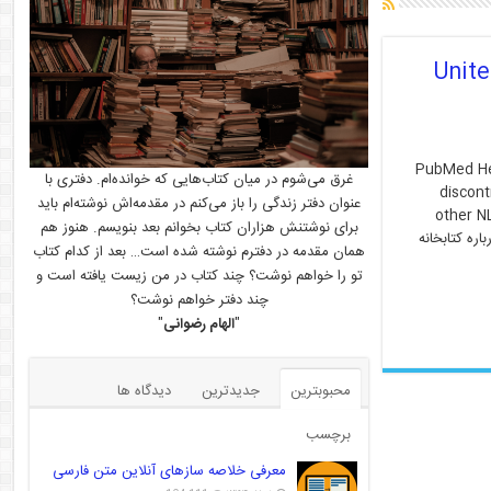
United States Nationa
PubMed Hea
غرق می‌شوم در میان کتاب‌هایی که خوانده‌ام. دفتری با
discont
عنوان دفتر زندگی را باز می‌کنم در مقدمه‌اش نوشته‌ام باید
other N
برای نوشتنش هزاران کتاب بخوانم بعد بنویسم. هنوز هم
از ۳۱ اکتبر ۲۰۱۸ تعطیل شد!!!! درباره کتابخانه
همان مقدمه در دفترم نوشته شده است… بعد از کدام کتاب
تو را خواهم نوشت؟ چند کتاب در من زیست یافته است و
چند دفتر خواهم نوشت؟
"
الهام رضوانی
"
محبوبترین
جدیدترین
دیدگاه ها
برچسب
معرفی خلاصه سازهای آنلاین متن فارسی