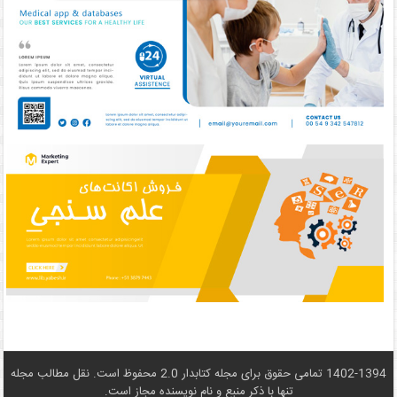
1402-1394 تمامی حقوق برای مجله کتابدار 2.0 محفوظ است. نقل مطالب مجله
تنها با ذکر منبع و نام نويسنده مجاز است.