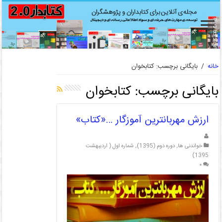
خانه
/
بایگانی برچسب: کتابخوان
بایگانی برچسب:
کتابخوان
ارزش مهربانترین آموزگار …«کتاب»
خواندنی ها
,
دوره دوم (1395)
,
شماره اول ( اردیبهشت
1395)
۰