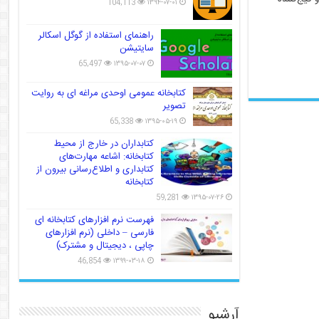
104,113
۱۳۹۴-۰۷-۰۱
راهنمای استفاده از گوگل اسکالر
سایتیشن
65,497
۱۳۹۵-۰۷-۰۷
کتابخانه عمومی اوحدی مراغه ای به روایت
تصویر
65,338
۱۳۹۵-۰۵-۱۹
کتابداران در خارج از محیط
کتابخانه: اشاعه مهارت‌های
کتابداری و اطلاع‌رسانی بیرون از
کتابخانه
59,281
۱۳۹۵-۰۷-۲۶
فهرست نرم افزارهای کتابخانه ای
فارسی – داخلی (نرم افزارهای
چاپی ، دیجیتال و مشترک)
46,854
۱۳۹۹-۰۳-۱۸
آرشیو