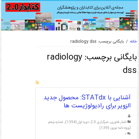
خانه
/
بایگانی برچسب: radiology dss
بایگانی برچسب:
radiology
dss
آشنایی با STATdx: محصول جدید
الزویر برای رادیولوژیست ها
اخبار فناوری
,
خبرگزاری 2.0
,
دوره اول (1394)
,
شماره پنجم
(ویژه نامه نوروز 1395)
۰