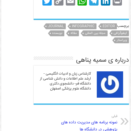
T
C
E
W
T
Li
Pr
w
o
m
h
el
n
in
itt
p
ai
at
e
k
t
er
y
l
s
gr
e
برچسب
JOURNAL
INFOGRAPHIC
EDITOR
اینفوگرافی
dI
مجله بین المللی
a
A
مقاله
نویسنده
Li
ویراستار
n
p
m
n
k
p
درباره ی سمیه پناهی
کارشناس زبان و ادبیات انگلیسی -
ارشد علم اطلاعات و دانش شناسی از
دانشگاه قم- دانشجوی دکتری
دانشگاه علوم پزشکی اصفهان
قبلی
نمونه برنامه های مدیریت داده های
پژوهشی در دانشگاه ها