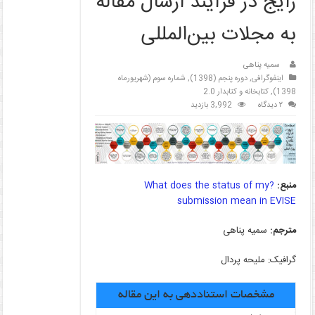
رایج در فرآیند ارسال مقاله
به مجلات بین‌المللی
سمیه پناهی
اینفوگرافی
,
دوره پنجم (1398)
,
شماره سوم (شهریورماه
1398)
,
کتابخانه و کتابدار 2.0
۲ دیدگاه
3,992 بازدید
منبع:
?What does the status of my
submission mean in EVISE
مترجم:
سمیه پناهی
گرافیک: ملیحه پردال
مشخصات استناددهی به این مقاله