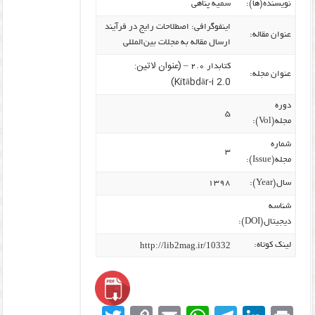
نویسنده‌(ها):
سمیه پناهی
اینفوگرافی: اصطلاحات رایج در فرآیند
عنوان مقاله:
ارسال مقاله به مجلات بین‌المللی
(عنوان لاتین:
کتابدار ۲.۰ –
عنوان مجله:
Kitābdār-i 2.0)
دوره
۵
مجله(Vol):
شماره
۳
مجله(Issue):
سال(Year):
۱۳۹۸
شناسه
دیجیتال(DOI):
http://lib2mag.ir/10332
لینک کوتاه: