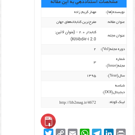
مشخصات استناددهی به این مقاله
نویسنده‌(ها):
مهناز کریم زاده
عنوان مقاله:
مفرح‌ترین کتابخانه‌های جهان
(عنوان لاتین:
کتابدار ۲.۰ –
عنوان مجله:
Kitābdār-i 2.0)
دوره مجله(Vol):
۲
شماره
۳
مجله(Issue):
سال(Year):
۱۳۹۵
شناسه
دیجیتال(DOI):
http://lib2mag.ir/4672
لینک کوتاه:
T
C
E
W
T
Li
Pr