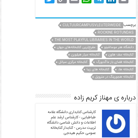
w
o
m
h
el
n
in
itt
p
ai
at
e
k
t
er
y
l
s
gr
e
برچسب
CULTUURCAMPUSVLEUTERWEIDE
Li
A
a
dI
ROCKINE ROTUNDAS
THE MOST PLAYFUL LIBRARIES IN THE WORLD
n
p
m
n
دانشگاه هنر موساشینو
مفرح‌ترین کتابخانه‌های جهان
k
p
کتابخانه سف هاون
کتابخانه سیار هیلبورن
کتابخانه فضای باز ماگدبورگ
کتابخانه مرکزی سیاتل
کتابخانه ها،
کتابخانه های زیبا
کتابخانه هجورینگ در متروپل
درباره ی مهناز کریم زاده
کارشناس کتابداری دانشگاه علامه
طباطبایی - کارشناس ارشد علم
اطلاعات و دانش شناسی دانشگاه
تربیت مدرس - کتابدار کتابخانه
عمومی حکیم هیدجی