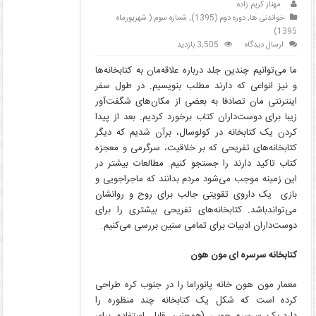
مهناز کریم زاده
خواندنی ها
,
دوره دوم (1395)
,
شماره سوم ( شهریورماه
1395)
ارسال دیدگاه
3,505 بازدید
ما می‌توانیم چندین جلد درباره علاقه‌مان به کتابخانه‌ها
و نیز انواعی که دارند مطلب بنویسیم. در طول سفر
اینترنتی مان تصادفا به بعضی از مکان‌های شگفت‌آور
زیبا برای دوست‌داران کتاب برخورد کردیم. بعد از پیدا
کردن یک کتابخانه در کولوسال، برآن شدیم که دیگر
کتابخانه‌های تفریحی که بر خلاقیت، سرگرمی و معجزه
کتاب تاکید دارند را جستجو کنیم. مطالعات بیشتر در
این زمینه موجب می‌شود مردم بدانند که ماجراجویی و
بازی یک داروی تقویتی جالب برای روح و روان­شان
می‌تواندباشد. کتابخانه‌های تفریحی بیشتری را برای
دوست‌داران ادبیات برای تمامی سنین بررسی می‌کنیم.
کتابخانه سرسره ای مون هون
معمار مون هون خانه پانوراما را در جنوب کره طراحی
کرده است که شکل یک کتابخانه چند منظوره را
دارد.یک سرسره چوبی (همچنین قابل استفاده برای