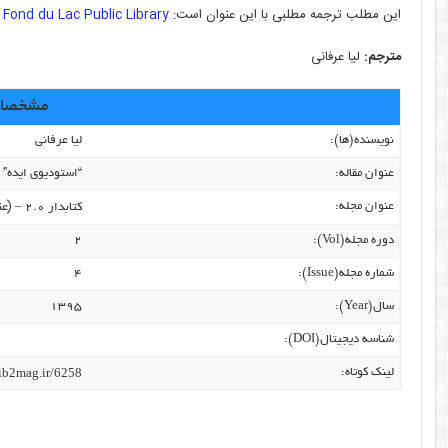
این مطلب ترجمه مطلبی با این عنوان است:
 Fond du Lac Public Library
مترجم:
لیا عرفانی
مشخصات 
نویسنده‌(ها):
لیا عرفانی
عنوان مقاله:
“استودیوی ایده” 
(عنوا
عنوان مجله:
کتابدار ۲.۰ –
دوره مجله(Vol):
۲
شماره مجله(Issue):
۴
سال(Year):
۱۳۹۵
شناسه دیجیتال(DOI):
lib2mag.ir/6258
لینک کوتاه: