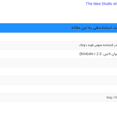
The Idea Studio at
استناددهی به این مقاله
در کتابخانه عمومی فوند دولاک
ن لاتین: Kitābdār-i 2.0)
http://