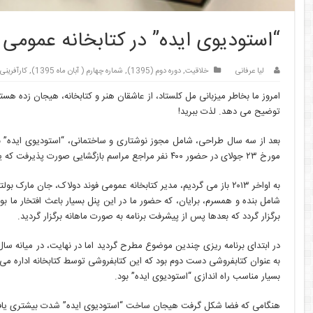
“استودیوی ایده” در کتابخانه عمومی 
لیا عرفانی
خلاقیت
,
دوره دوم (1395)
,
شماره چهارم ( آبان ماه 1395)
,
کارآفرینی
امروز ما بخاطر میزبانی مل کلستاد، از عاشقان هنر و کتابخانه، هیجان زده هستی
توضیح می دهد. لذت ببرید!
بعد از سه سال طراحی، شامل مجوز نوشتاری و ساختمانی، “استودیوی ایده” 
مورخ ۲۳ جولای در حضور ۴۰۰ نفر مراجع مراسم بازگشایی صورت پذیرفت که یک موفقیت بزرگ بود.
به اواخر ۲۰۱۳ باز می گردیم، مدیر کتابخانه عمومی فوند دولاک، جان م
برگزار گردد که بعدها پس از پیشرفت برنامه به صورت ماهانه برگزار گردید.
به عنوان کتابفروشی دست دوم بود که این کتابفروشی توسط کتابخانه اداره می 
بسیار مناسب راه اندازی “استودیوی ایده” بود.
هنگامی که فضا شکل گرفت هیجان ساخت “استودیوی ایده” شدت بیشتری یا