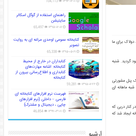
104,113
۱۳۹۴-۰۷-۰۱
راهنمای استفاده از گوگل اسکالر
سایتیشن
65,497
۱۳۹۵-۰۷-۰۷
کتابخانه عمومی اوحدی مراغه ای به روایت
 دولاک برای ما
تصویر
65,338
۱۳۹۵-۰۵-۱۹
د گردید. شنبه
کتابداران در خارج از محیط
کتابخانه: اشاعه مهارت‌های
کتابداری و اطلاع‌رسانی بیرون از
کتابخانه
د یک پنل مشورتی
59,281
۱۳۹۵-۰۷-۲۶
دا مقرر شد جلسات شبه ماهانه ای
فهرست نرم افزارهای کتابخانه ای
فارسی – داخلی (نرم افزارهای
چاپی ، دیجیتال و مشترک)
ا کرد درست در کنار دربی که
46,854
۱۳۹۹-۰۳-۱۸
ه ایجاد شد که
آرشیو