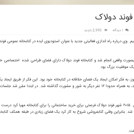
فوند دولاک
۱ دیدگاه
2,995 بازدید
م. وی درباره راه اندازی فعالیتی جدید با عنوان استودیوی ایده در کتابخانه عمومی فوند
بصورت واقعی انجام شد و کتابخانه فوند دولاک دارای فضای طراحی شده اختصاصی خو
ارک بولتوز، به فکر امکان ایجاد یک فضای خلاقانه در کتابخانه خود بود. این فکر از طریق ایجا
شامل بنده و همسرم، برایان، که حضور ما در این پنل بسیار باعث افتخار ما بود، به همراه حدودا ۱۲ نفر دیگر به شور و مشورت گذاشته شد. در ابت
در ابتدای برنامه ­ریزی چندین موضوع مطرح گردید اما در نهایت، در میانه سال ۲۰۱۵ شهر فوند دولاک فرصتی برای خرید ساختمانی را برای کتابخانه مهی
شد. بنابراین وقتی کتابفروشی شروع به کار کرد یک فضای زیادی در طبقه همکف کتابخان
فت.