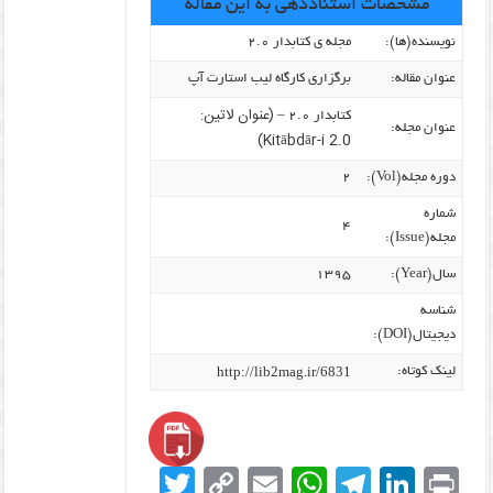
مشخصات استناددهی به این مقاله
نویسنده‌(ها):
مجله ی کتابدار ۲.۰
عنوان مقاله:
برگزاری کارگاه لیب استارت آپ
(عنوان لاتین:
کتابدار ۲.۰ –
عنوان مجله:
Kitābdār-i 2.0)
دوره مجله(Vol):
۲
شماره
۴
مجله(Issue):
سال(Year):
۱۳۹۵
شناسه
دیجیتال(DOI):
http://lib2mag.ir/6831
لینک کوتاه:
T
C
E
W
T
Li
Pr