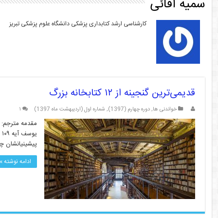
سمیه آقائی
کارشناسی ارشد کتابداری پزشکی دانشگاه علوم پزشکی تبریز
قدیمی‌ترین گنجینه از ۱۲ کتابخانه بزرگ
خواندنی ها
,
دوره چهارم (1397)
,
شماره اول (اردیبهشت ماه 1397)
۱
مقدمه مترجم: ک
ی
پیشینیانشان چه
ادامه نوشته »