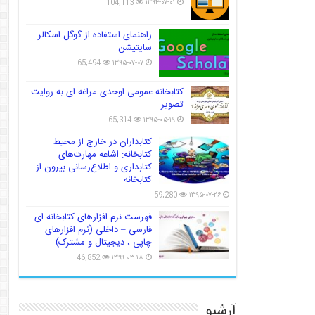
104,113
۱۳۹۴-۰۷-۰۱
راهنمای استفاده از گوگل اسکالر
سایتیشن
65,494
۱۳۹۵-۰۷-۰۷
کتابخانه عمومی اوحدی مراغه ای به روایت
تصویر
65,314
۱۳۹۵-۰۵-۱۹
کتابداران در خارج از محیط
کتابخانه: اشاعه مهارت‌های
کتابداری و اطلاع‌رسانی بیرون از
کتابخانه
59,280
۱۳۹۵-۰۷-۲۶
فهرست نرم افزارهای کتابخانه ای
فارسی – داخلی (نرم افزارهای
چاپی ، دیجیتال و مشترک)
46,852
۱۳۹۹-۰۳-۱۸
آرشیو