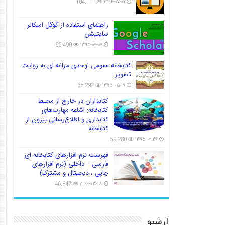
104,111
۱۳۹۴-۰۷-۰۱
راهنمای استفاده از گوگل اسکالر
سایتیشن
65,490
۱۳۹۵-۰۷-۰۷
کتابخانه عمومی اوحدی مراغه ای به روایت
تصویر
65,292
۱۳۹۵-۰۵-۱۹
کتابداران در خارج از محیط
کتابخانه: اشاعه مهارت‌های
کتابداری و اطلاع‌رسانی بیرون از
کتابخانه
59,280
۱۳۹۵-۰۷-۲۶
فهرست نرم افزارهای کتابخانه ای
فارسی – داخلی (نرم افزارهای
چاپی ، دیجیتال و مشترک)
46,847
۱۳۹۹-۰۳-۱۸
آرشیو