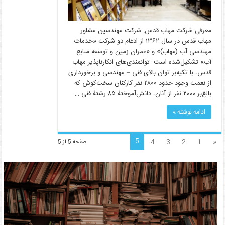
معرفی شرکت مهاب قدس: شرکت مهندسین مشاور
مهاب قدس در سال ۱۳۶۲ از ادغام دو شرکت «خدمات
مهندسی آب (مهاب)» و «عمران زمین و توسعه منابع
آب» تشکیل‌شده است. توانمندی‌های انکارناپذیر مهاب
قدس، با تکیه‌بر توان بالای فنی – مهندسی و برخورداری
از نعمت وجود حدود ۲۸۰۰ نفر کارکنان سخت‌کوش که
بالغ‌بر ۲۰۰۰ نفر از آنان، دانش‌آموختهٔ ۸۵ رشتهٔ فنی …
ادامه نوشته »
5
4
3
2
1
«
صفحه 5 از 5