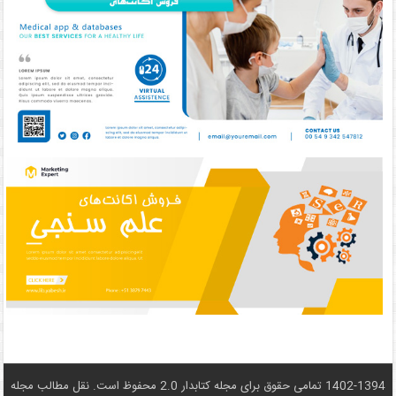
1402-1394 تمامی حقوق برای مجله کتابدار 2.0 محفوظ است. نقل مطالب مجله