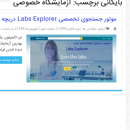
بایگانی برچسب:
آزمایشگاه خصوصی
موتور جستجوی تخصصی Labs Explorer دریچه­ ای برای دسترسی به آزمایشگاه­ های دنیا
آرشیو
,
خواندنی ها
,
دوره ششم (1399)
,
شماره سوم ( شهریورماه 1399)
,
وب‌سایت ه
لبز اکسپلورر ی
بهترین آزمایشگ
دیده شدن فراه
ادامه نوشته »