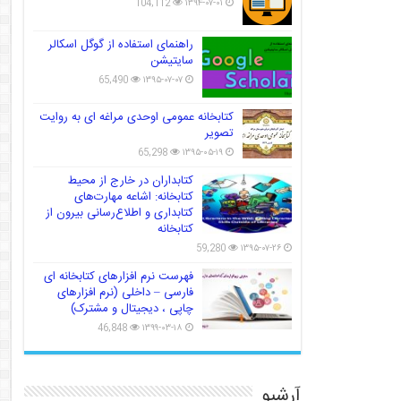
104,112
۱۳۹۴-۰۷-۰۱
راهنمای استفاده از گوگل اسکالر
سایتیشن
65,490
۱۳۹۵-۰۷-۰۷
کتابخانه عمومی اوحدی مراغه ای به روایت
تصویر
65,298
۱۳۹۵-۰۵-۱۹
کتابداران در خارج از محیط
کتابخانه: اشاعه مهارت‌های
کتابداری و اطلاع‌رسانی بیرون از
کتابخانه
59,280
۱۳۹۵-۰۷-۲۶
فهرست نرم افزارهای کتابخانه ای
فارسی – داخلی (نرم افزارهای
چاپی ، دیجیتال و مشترک)
46,848
۱۳۹۹-۰۳-۱۸
آرشیو