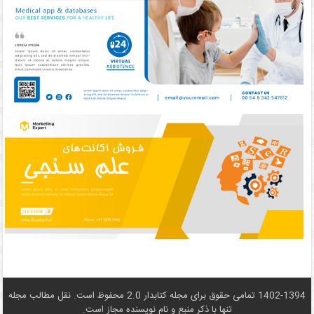
1402-1394 تمامی حقوق برای مجله کتابدار 2.0 محفوظ است. نقل مطالب مجله
تنها با ذکر منبع و نام نويسنده مجاز است.