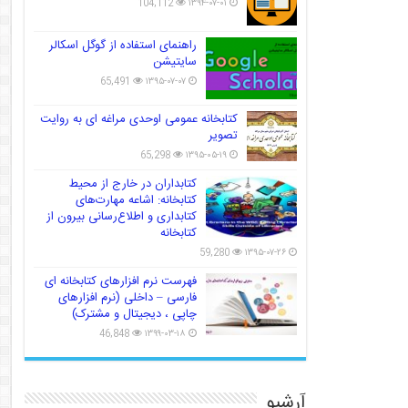
104,112
۱۳۹۴-۰۷-۰۱
راهنمای استفاده از گوگل اسکالر
سایتیشن
65,491
۱۳۹۵-۰۷-۰۷
کتابخانه عمومی اوحدی مراغه ای به روایت
تصویر
65,298
۱۳۹۵-۰۵-۱۹
کتابداران در خارج از محیط
کتابخانه: اشاعه مهارت‌های
کتابداری و اطلاع‌رسانی بیرون از
کتابخانه
59,280
۱۳۹۵-۰۷-۲۶
فهرست نرم افزارهای کتابخانه ای
فارسی – داخلی (نرم افزارهای
چاپی ، دیجیتال و مشترک)
46,848
۱۳۹۹-۰۳-۱۸
آرشیو