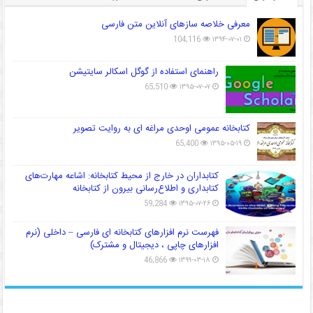
معرفی خلاصه سازهای آنلاین متن فارسی
104,116
۱۳۹۴-۰۷-۰۱
راهنمای استفاده از گوگل اسکالر سایتیشن
65,510
۱۳۹۵-۰۷-۰۷
کتابخانه عمومی اوحدی مراغه ای به روایت تصویر
65,400
۱۳۹۵-۰۵-۱۹
کتابداران در خارج از محیط کتابخانه: اشاعه مهارت‌های
کتابداری و اطلاع‌رسانی بیرون از کتابخانه
59,284
۱۳۹۵-۰۷-۲۶
فهرست نرم افزارهای کتابخانه ای فارسی – داخلی (نرم
افزارهای چاپی ، دیجیتال و مشترک)
46,866
۱۳۹۹-۰۳-۱۸