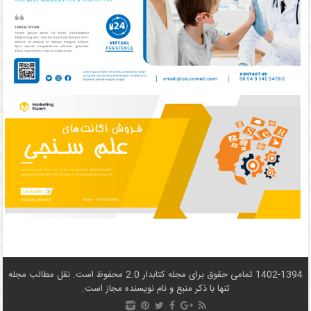
1402-1394 تمامی حقوق برای مجله کتابدار 2.0 محفوظ است. نقل مطالب مجله
تنها با ذکر منبع و نام نويسنده مجاز است.