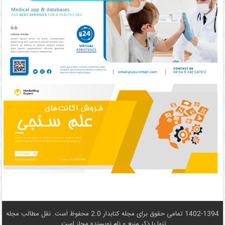
1402-1394 تمامی حقوق برای مجله کتابدار 2.0 محفوظ است. نقل مطالب مجله
تنها با ذکر منبع و نام نويسنده مجاز است.