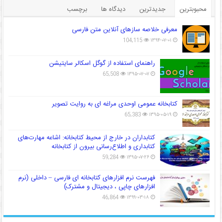
محبوبترین
جدیدترین
دیدگاه ها
برچسب
معرفی خلاصه سازهای آنلاین متن فارسی
104,115
۱۳۹۴-۰۷-۰۱
راهنمای استفاده از گوگل اسکالر سایتیشن
65,508
۱۳۹۵-۰۷-۰۷
کتابخانه عمومی اوحدی مراغه ای به روایت تصویر
65,383
۱۳۹۵-۰۵-۱۹
کتابداران در خارج از محیط کتابخانه: اشاعه مهارت‌های
کتابداری و اطلاع‌رسانی بیرون از کتابخانه
59,284
۱۳۹۵-۰۷-۲۶
فهرست نرم افزارهای کتابخانه ای فارسی – داخلی (نرم
افزارهای چاپی ، دیجیتال و مشترک)
46,864
۱۳۹۹-۰۳-۱۸