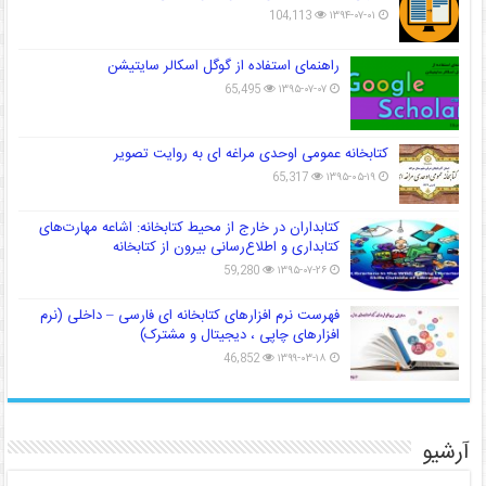
104,113
۱۳۹۴-۰۷-۰۱
راهنمای استفاده از گوگل اسکالر سایتیشن
65,495
۱۳۹۵-۰۷-۰۷
کتابخانه عمومی اوحدی مراغه ای به روایت تصویر
65,317
۱۳۹۵-۰۵-۱۹
کتابداران در خارج از محیط کتابخانه: اشاعه مهارت‌های
کتابداری و اطلاع‌رسانی بیرون از کتابخانه
59,280
۱۳۹۵-۰۷-۲۶
فهرست نرم افزارهای کتابخانه ای فارسی – داخلی (نرم
افزارهای چاپی ، دیجیتال و مشترک)
46,852
۱۳۹۹-۰۳-۱۸
آرشیو