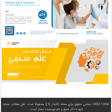
1402-1394 تمامی حقوق برای مجله کتابدار 2.0 محفوظ است. نقل مطالب مجله
تنها با ذکر منبع و نام نويسنده مجاز است.