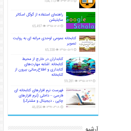
104,113
۱۳۹۴-۰۷-۰۱
راهنمای استفاده از گوگل اسکالر
سایتیشن
65,497
۱۳۹۵-۰۷-۰۷
کتابخانه عمومی اوحدی مراغه ای به روایت
تصویر
65,338
۱۳۹۵-۰۵-۱۹
کتابداران در خارج از محیط
کتابخانه: اشاعه مهارت‌های
کتابداری و اطلاع‌رسانی بیرون از
کتابخانه
59,281
۱۳۹۵-۰۷-۲۶
فهرست نرم افزارهای کتابخانه ای
فارسی – داخلی (نرم افزارهای
چاپی ، دیجیتال و مشترک)
46,854
۱۳۹۹-۰۳-۱۸
آرشیو