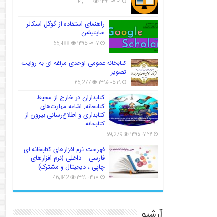
104,111
۱۳۹۴-۰۷-۰۱
راهنمای استفاده از گوگل اسکالر
سایتیشن
65,488
۱۳۹۵-۰۷-۰۷
کتابخانه عمومی اوحدی مراغه ای به روایت
تصویر
65,277
۱۳۹۵-۰۵-۱۹
کتابداران در خارج از محیط
کتابخانه: اشاعه مهارت‌های
کتابداری و اطلاع‌رسانی بیرون از
کتابخانه
59,279
۱۳۹۵-۰۷-۲۶
فهرست نرم افزارهای کتابخانه ای
فارسی – داخلی (نرم افزارهای
چاپی ، دیجیتال و مشترک)
46,842
۱۳۹۹-۰۳-۱۸
آرشیو