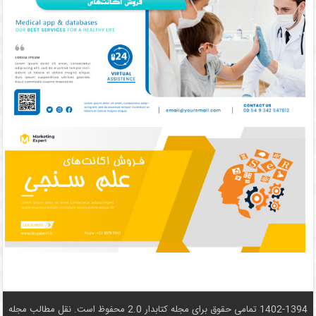
1402-1394 تمامی حقوق برای مجله کتابدار 2.0 محفوظ است. نقل مطالب مجله