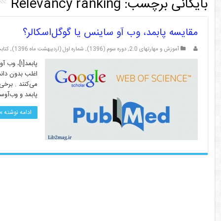
بایگانی برچسب:
Relevancy ranking
مقایسه پابمد، وب آو ساینس یا گوگل‌اسکالر؟
آموزش و مهارتهای 2.0
,
دوره سوم (1396)
,
شماره اول (اردیبهشت ماه 1396)
,
کتابخا
اغلب بدون دانس
می‌کنند . برخی 
پابمد و وب‌آو
ادامه نوشته »