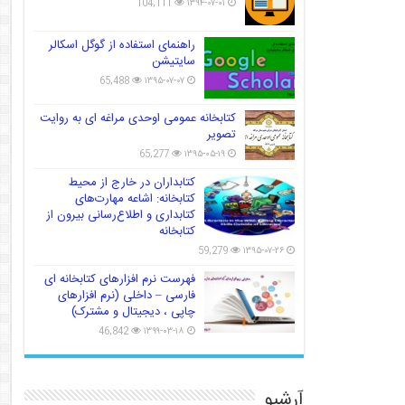
104,111
۱۳۹۴-۰۷-۰۱
راهنمای استفاده از گوگل اسکالر
سایتیشن
65,488
۱۳۹۵-۰۷-۰۷
کتابخانه عمومی اوحدی مراغه ای به روایت
تصویر
65,277
۱۳۹۵-۰۵-۱۹
کتابداران در خارج از محیط
کتابخانه: اشاعه مهارت‌های
کتابداری و اطلاع‌رسانی بیرون از
کتابخانه
59,279
۱۳۹۵-۰۷-۲۶
فهرست نرم افزارهای کتابخانه ای
فارسی – داخلی (نرم افزارهای
چاپی ، دیجیتال و مشترک)
46,842
۱۳۹۹-۰۳-۱۸
آرشیو