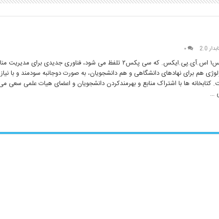
ار 2.0
۰
معرفی فناوری سی پکس۱ اس.آی.پی.ایکس. که سی پکس۲ تلفظ می شود، فناوری جدیدی برای مدی
وژی هم برای نهادهای دانشگاهی و هم دانشجویان، به صورت دوجانبه سودمند و با نی
. کتابخانه ها با اشتراک منابع و بهرمندکردن دانشجویان و اعضای هیات علمی سعی می ک
 …