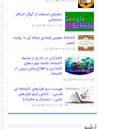
104,112
۱۳۹۴-۰۷-۰۱
راهنمای استفاده از گوگل اسکالر
سایتیشن
65,491
۱۳۹۵-۰۷-۰۷
کتابخانه عمومی اوحدی مراغه ای به روایت
تصویر
65,298
۱۳۹۵-۰۵-۱۹
کتابداران در خارج از محیط
کتابخانه: اشاعه مهارت‌های
کتابداری و اطلاع‌رسانی بیرون از
کتابخانه
59,280
۱۳۹۵-۰۷-۲۶
فهرست نرم افزارهای کتابخانه ای
فارسی – داخلی (نرم افزارهای
چاپی ، دیجیتال و مشترک)
46,848
۱۳۹۹-۰۳-۱۸
آرشیو