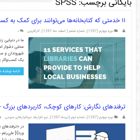
بایگانی برچسب:
SPSS
۱۱ خدمتی که کتابخانه‌ها می‌توانند برای کمک به کسب‌وکارهای محلی و کارآفرینان ارائه دهند.
دوره چهارم (1397)
,
شماره ششم ( اسفند ماه 1397)
,
کارآفرینی
۰
ما در دنیایی 
محلی دشوار است
یک کسب‌وکار پی
ادامه نوشته »
ترفندهای نگارش: کارهای کوچک، کاربردهای بزرگ -۳
دوره چهارم (1397)
,
شماره دوم (تیرماه 1397)
,
نرم افزارها
,
نرم‌افزارهای عمومی
در «ترفندهای نگ
ورد[۱] علی‌
مطالب در ذیل ا