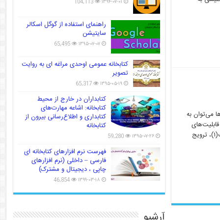
104,113
۱۳۹۴-۰۷-۰۱
راهنمای استفاده از گوگل اسکالر
سایتیشن
65,495
۱۳۹۵-۰۷-۰۷
کتابخانه عمومی اوحدی مراغه ای به روایت
تصویر
65,317
۱۳۹۵-۰۵-۱۹
کتابداران در خارج از محیط
کتابخانه: اشاعه مهارت‌های
 می‌توان به
کتابداری و اطلاع‌رسانی بیرون از
ابلیت‌های
کتابخانه
زیادی برای پیشرفت‌های علمی فراهم کرده است و باعث تسهیل در بازتولید نتایج پژوهش‌ها شده است(۱)، ترویج
59,280
۱۳۹۵-۰۷-۲۶
فهرست نرم افزارهای کتابخانه ای
فارسی – داخلی (نرم افزارهای
چاپی ، دیجیتال و مشترک)
46,854
۱۳۹۹-۰۳-۱۸
آرشیو