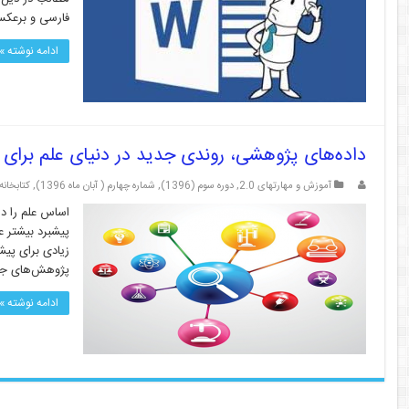
فارسی و برعکس
ادامه نوشته »
داده‌های پژوهشی، روندی جدید در دنیای علم برای ا
آموزش و مهارتهای 2.0
,
دوره سوم (1396)
,
شماره چهارم ( آبان ماه 1396)
,
کتابخانه و
اساس علم را دا
پیشبرد بیشتر 
پژوهش‌های جدی
ادامه نوشته »