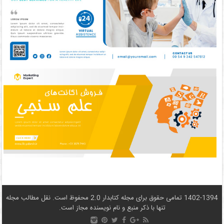
1402-1394 تمامی حقوق برای مجله کتابدار 2.0 محفوظ است. نقل مطالب مجله
تنها با ذکر منبع و نام نويسنده مجاز است.