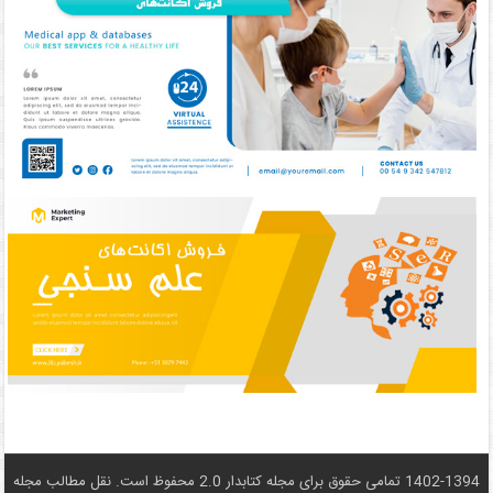
1402-1394 تمامی حقوق برای مجله کتابدار 2.0 محفوظ است. نقل مطالب مجله