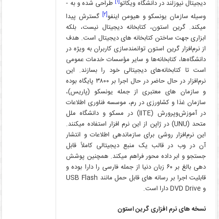
[۱]
دیجیتال نیوزلند در دانشگاه ویکاتو
طراحی شده و به ­
[۲]
وسیله سازمان یونسکو و هیومن­ اینفو
گسترش پیدا
می­کند. گرین استون، کتابخانه دیجیتال نیست، بلکه
ابزاری جهت ساختن کتابخانه­ های دیجیتال است. هدف
از نرم‌افزار گرین استون توانمندسازی کاربران به ویژه در
دانشگاه‌ها، کتابخانه‌ها و سایر مؤسسات خدمات عمومی
است تا کتابخانه‌های دیجیتالی خود را بسازند. این
نرم‌افزار در حال حاضر در حال اجرا بر ۳۸۰۰ پایگاه بوده
و سازمان­ های معتبری از جمله یونسکو (پاریس)،
سازمان غذا و کشاورزی در رم، موسسه فناوری اطلاعات
در آموزش‌وپرورش (IITE) در مسکو و دانشگاه ملل
متحد (UNU) در ژاپن از این نرم­ افزار استفاده می­کنند.
این نرم‌افزار روشی برای سازماندهی اطلاعات و انتشار
آن در وب در قالب یک منبع دیجیتالی کاملاً قابل
جستجو و ابر داده محور فراهم می­کند. همچنین پوشش
دهی بالغ بر ۶۰ زبان دنیا از جمله فارسی را دارا بوده و
قابلیت اجرا بر رسانه­ های قابل حمل مانند USB Flash
و DVD Drive دارا است.
نسخه­ های نرم­ افزاری گرین استون