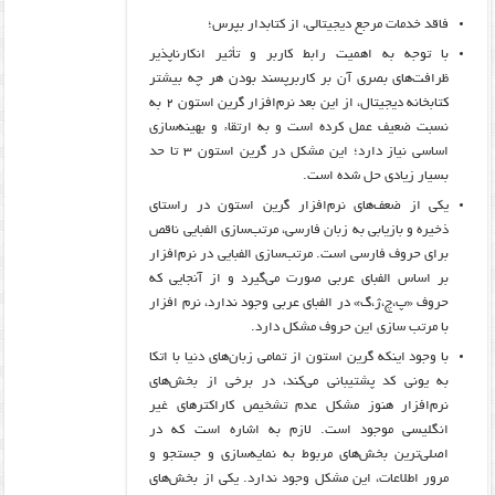
فاقد خدمات مرجع دیجیتالی، از کتابدار بپرس؛
با توجه به اهمیت رابط کاربر و تأثیر انکارناپذیر
ظرافت‌های بصری آن بر کاربرپسند بودن هر چه بیشتر
کتابخانه دیجیتال، از این بعد نرم‌افزار گرین استون ۲ به
نسبت ضعیف عمل کرده است و به ارتقاء و بهینه‌سازی
اساسی نیاز دارد؛ این مشکل در گرین استون ۳ تا حد
بسیار زیادی حل شده است.
یکی از ضعف‌های نرم‌افزار گرین استون در راستای
ذخیره و بازیابی به زبان فارسی، مرتب‌سازی الفبایی ناقص
برای حروف فارسی است. مرتب‌سازی الفبایی در نرم‌افزار
بر اساس الفبای عربی صورت می‌گیرد و از آنجایی که
حروف «پ،چ،ژ،گ» در الفبای عربی وجود ندارد، نرم ­افزار
با مرتب ­سازی این حروف مشکل دارد.
با وجود اینکه گرین استون از تمامی زبان‌های دنیا با اتکا
به یونی کد پشتیبانی می‌کند، در برخی از بخش‌های
نرم‌افزار هنوز مشکل عدم تشخیص کاراکترهای غیر
انگلیسی موجود است. لازم به اشاره است که در
اصلی‌ترین بخش‌های مربوط به نمایه‌سازی و جستجو و
مرور اطلاعات، این مشکل وجود ندارد. یکی از بخش‌های