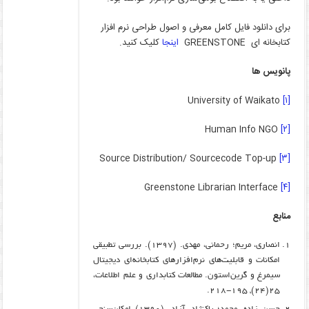
برای دانلود فایل کامل معرفی و اصول طراحی نرم افزار
کتابخانه ای GREENSTONE
اینجا
کلیک کنید.
پانویس ها
University of Waikato
[۱]
Human Info NGO
[۲]
Source Distribution/ Sourcecode Top-up
[۳]
Greenstone Librarian Interface
[۴]
منابع
انصاری، مریم؛ رحمانی، مهدی. (۱۳۹۷). بررسی تطبیقی
امکانات و قابلیت‌های نرم‌افزارهای کتابخانه‌ای دیجیتال
سیمرغ و گرین‌استون. مطالعات کتابداری و علم اطلاعات،
۲۵(۲۴), ۱۹۵-۲۱۸.