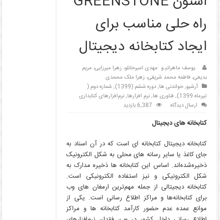
استون GREENSTONE
راه حلی مناسب برای
ایجاد کتابخانه دیجیتال
یوسف ماهرانی
و
مهدی امیرخانلو، زهرا میرزایی، مریم
بدیعی، فاطمه محمد شریفی، زهرا ملک محمدی
آرشیو
,
خواندنی ها
,
دوره ششم (1399)
,
شماره دوم (
تیرماه 1399)
,
فناوری ها
,
نرم افزارها
,
نرم‌افزارهای کتابداری
ارسال دیدگاه
6,387 بازدید
کتابخانه­ های دیجیتال
کتابخانه دیجیتال کتابخانه­ ای است که در آن اسناد به
جای کاغذ یا سایر رسانه ­های محلی به شکل الکترونیک
ذخیره‌شده‌اند. اساس این کتابخانه ­ها ذخیره مدارک به
شکل الکترونیکی و نیز استفاده الکترونیکی است.
کتابخانه دیجیتالی از جمله مهم‌ترین ارمغان­ های وب
برای کتابخانه‌ها و مراکز اطلاع ­رسانی است. یکی از
موانع عمده عدم حضور کارآمد کتابخانه ­ها و مراکز
اطلاع­ رسانی داخل کشور در وب، فقدان نرم‌افزارهای