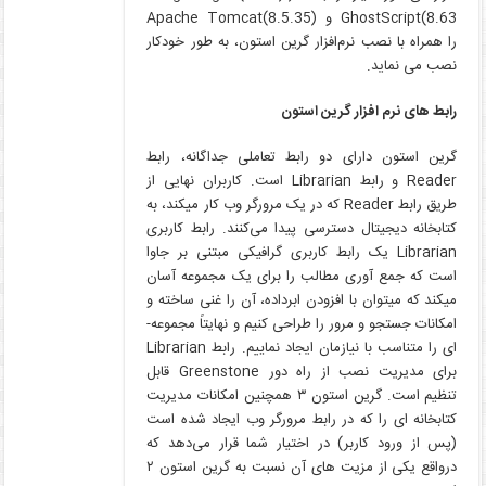
GhostScript(8.63 و (Apache Tomcat(8.5.35
را همراه با نصب نرم‌افزار گرین استون، به طور خودکار
نصب می­ نماید.
رابط­ های نرم ­افزار گرین استون
گرین استون دارای دو رابط تعاملی جداگانه، رابط
Reader و رابط Librarian است. کاربران نهایی از
طریق رابط Reader که در یک مرورگر وب کار می­کند، به
کتابخانه دیجیتال دسترسی پیدا می‌کنند. رابط کاربری
Librarian یک رابط کاربری گرافیکی مبتنی بر جاوا
است که جمع­ آوری مطالب را برای یک مجموعه آسان
می­کند که می­توان با افزودن ابرداده، آن را غنی ساخته و
امکانات جستجو و مرور را طراحی کنیم و نهایتاً مجموعه­
ای را متناسب با نیازمان ایجاد نماییم. رابط Librarian
برای مدیریت نصب از راه دور Greenstone قابل
تنظیم است. گرین استون ۳ همچنین امکانات مدیریت
کتابخانه ­ای را که در رابط مرورگر وب ایجاد شده است
(پس از ورود کاربر) در اختیار شما قرار می‌دهد که
درواقع یکی از مزیت­ های آن نسبت به گرین استون ۲