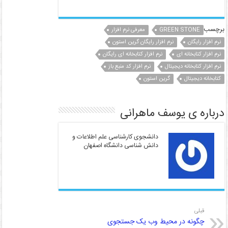
w
o
m
h
el
n
in
itt
p
ai
at
e
k
t
er
y
l
s
gr
e
برچسب
GREEN STONE
معرفی نرم افزار
نرم افزار رایگان
dI
a
A
نرم افزار رایگان گرین استون
Li
نرم افزار کتابخانه ای
نرم افزار کتابخانه ای رایگان
n
p
m
n
نرم افزار کتابخانه دیجیتال
نرم افزار کد منبع باز
k
p
کتابخانه دیجیتال
گرین استون
درباره ی یوسف ماهرانی
دانشجوی کارشناسی علم اطلاعات و
دانش شناسی دانشگاه اصفهان
قبلی
چگونه در محیط وب یک جستجوی