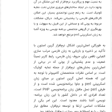
به نسبت مهم و پرکاربرد نرم‌افزار که این مشکل در آن
وجود دارد، در ایجاد ساختارهای مروری عبارتی تحت نمایه
کوئیک است. به رغم چنین توانمندی بسیار، این امکان
کاراکترهای فارسی را پشتیبانی نمی‌کند. درکل، مشکلات
مربوط به یونی کد و مسائلی از این قبیل به سهولت و با
بهره‌گیری از گروهی متخصص برنامه­ نویسی به ویژه آشنا
به زبان اسکریپتی perl مرتفع خواهد شد.
به­ طورکلی اصلی‌ترین اشکال نرم‌افزار گرین استون با
تأکید بر ذخیره و بازیابی به زبان فارسی مرتب ­سازی
الفبایی ناقص برای حروف زبان فارسی، رابط کاربر نسبتاً
ضعیف و عدم پشتیبانی از یونی ­کد در برخی از
اصلی‌ترین بخش‌های نرم‌افزار از جمله نمایه کوئیک
است. بر اساس نظرات متخصصان کامپیوتر با توجه به
این که هسته اصلی گرین استون بر مبنای زبان
اسکریپتی perl و جاوا برنامه‌نویسی شده است و از
طرفی perl نسل ماقبل زبان برنامه‌نویسی PHP است،
تعداد افرادی که در داخل کشور با این زبان برنامه­
نویسی آشنا باشند معدود است. این امر یکی از
مشکلات اساسی ارتقا و توسعه نرم‌افزار، مطابق نیاز
داخلی یا به اصطلاح بومی‌سازی نرم‌افزار خواهد بود.