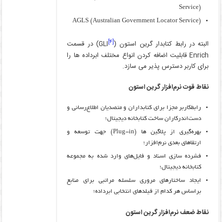
Service)
AGLS (Australian Government Locator Service)
[۴]
البته در رابط کتابدار گرین استون (
GLI) در قسمت
Enrich قابلیت اضافه کردن انواع مختلف ابرداده ­ها را
برای کاربر دسترس پذیر می ­سازد.
نقاط قوت نرم‌افزار گرین استون
رابط­کاربر مجزا برای کتابداران و متصدیان اطلاع‌رسانی و
دست‌اندرکاران ساخت کتابخانه دیجیتال؛
بهره‌گیری از پلاگین ­ها (Plug-in) جهت توسعه و
ارتقاهای بعدی نرم‌افزار؛
فشرده ­سازی اسناد و فایل‌های وارد شده به مجموعه
کتابخانه دیجیتال؛
ایجاد ساختارهای مروری سلسله­ مراتبی برای منابع
براساس هر کدام از فیلدهای انتخابی ابرداده؛
نقاط ضعف نرم‌افزار گرین استون