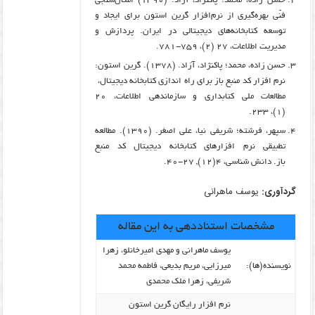
حسن زاده، محمد؛ پاکنژاد، آزاد. (۱۳۹۰) امکان‌سنجی
فنّی بهره‌گیری از نرم‌افزار گرین ‌استون برای ایجاد و
توسعه‌ کتابخانه‌های دیجیتالی در ایران. پردازش و
مدیریت اطلاعات، ۲۷ (۲)، ۷۵۹-۷۸۱.
حسن زاده، محمد؛ پاکنژاد، آزاد. (۱۳۷۸). گرین استون:
نرم افزار کد منبع باز برای راه اندازی کتابخانه دیجیتال،
مطالعات ملی کتابداری و سازماندهی اطلاعات، ۲۰
(۱)، ۲۳۳.
سپهر، فرشته؛ شریفی نیا، علی اصغر. (۱۳۹۰). مطالعه
تطبیقی نرم افزارهای کتابخانه دیجیتال کد منبع
باز. دانش شناسی، ۴(۱۲), ۲۷-۴۰.
گردآوری:
یوسف ماهرانی
مشخصات استناددهی به این مقاله
یوسف ماهرانی و مهدی امیرخانلو، زهرا
نویسنده‌(ها):
میرزایی، مریم بدیعی، فاطمه محمد
شریفی، زهرا ملک محمدی
نرم افزار رایگان گرین استون