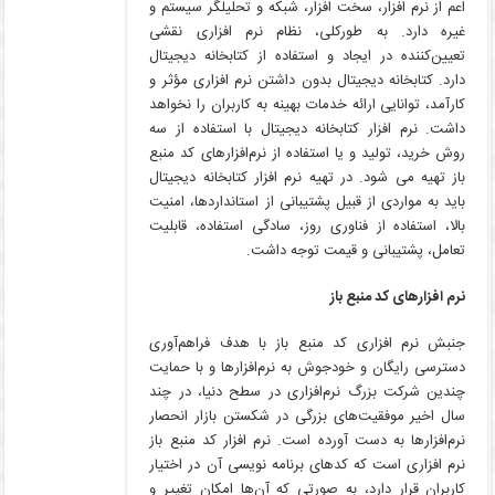
اعم ­از نرم ­افزار، سخت ­افزار، شبکه و تحلیلگر سیستم و
غیره دارد. به ­طور­کلی، نظام نرم­ افزاری نقشی
تعیین‌کننده در ایجاد و استفاده از کتابخانه دیجیتال
دارد. کتابخانه دیجیتال بدون داشتن نرم ­افزاری مؤثر و
کارآمد، توانایی ارائه خدمات بهینه به کاربران را نخواهد
داشت. نرم­ افزار کتابخانه دیجیتال با استفاده از سه
روش خرید، تولید و یا استفاده از نرم‌افزارهای کد منبع
باز تهیه می ­شود. در تهیه نرم­ افزار کتابخانه دیجیتال
باید به مواردی از قبیل پشتیبانی از استانداردها، امنیت
بالا، استفاده از فناوری روز، سادگی استفاده، قابلیت
تعامل، پشتیبانی و قیمت توجه داشت.
نرم ­افزارهای کد منبع باز
جنبش نرم ­افزاری کد منبع باز با هدف فراهم‌آوری
دسترسی رایگان و خودجوش به نرم‌افزارها و با حمایت
چندین شرکت بزرگ نرم‌افزاری در سطح دنیا، در چند
سال اخیر موفقیت‌های بزرگی در شکستن بازار انحصار
نرم‌افزارها به دست آورده است. نرم­ افزار کد منبع باز
نرم­ افزاری است که کد­های برنامه­ نویسی آن در اختیار
کاربران قرار دارد، به صورتی که آن‌ها امکان تغییر و