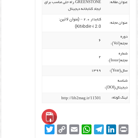
عنوان مقاله:
GREENSTONE راه حلی مناسب برای
ایجاد کتابخانه دیجیتال
(عنوان لاتین:
کتابدار ۲.۰ –
عنوان مجله:
Kitābdār-i 2.0)
دوره
۶
مجله(Vol):
شماره
۲
مجله(Issue):
سال(Year):
۱۳۹۹
شناسه
دیجیتال(DOI):
http://lib2mag.ir/11501
لینک کوتاه:
T
C
E
W
T
Li
Pr