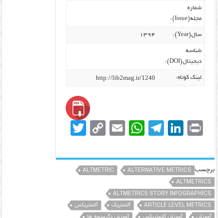
شماره
مجله(Issue):
سال(Year):
۱۳۹۴
شناسه
دیجیتال(DOI):
http://lib2mag.ir/1240
لینک کوتاه:
T
C
E
W
T
Li
Pr
w
o
m
h
el
n
in
itt
p
ai
at
e
k
t
er
y
l
s
gr
e
برچسب
ALTMETRIC
ALTERNATIVE METRICS
Li
A
a
dI
ALTMETRICS
ALTMETRICS STORY INFOGRAPHICS
n
p
m
n
ARTICLE LEVEL METRICS
آلتمتریک
آلتمتریکس
آموزش
آموزش آلتمتریکس
آموزش دگرسنجه ها