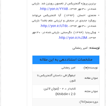
برترین پروژه آلتمتریکس از تامسون رویترز شد. بازیابی
http://yon.ir/YYA8
شده در: ۳۰ مهر ۱۳۹۴،
.
محمدی، احسان. (۱۳۹۳). آیا التمتریکس می‌تواند
رویکرد جدیدی در سنجش و ارزیابی علم باشد؟ بازیابی
http://yon.ir/U7dc
شده در: ۳۰ مهر ۱۳۹۴،
.
ویکی پدیا. (۱۳۹۴). دگرسنجی. بازیابی شده در: ۳۰ مهر
http://yon.ir/nJ3M
.
۱۳۹۴،
نویسنده:
امیر رمضانی
مشخصات استناددهی به این مقاله
نویسنده‌(ها):
امیر رمضانی
اینفوگرافی: داستان آلتمتریکس تا
عنوان مقاله:
کنون
(عنوان لاتین:
کتابدار ۲.۰ –
عنوان مجله:
Kitābdār-i 2.0)
دوره مجله(Vol):