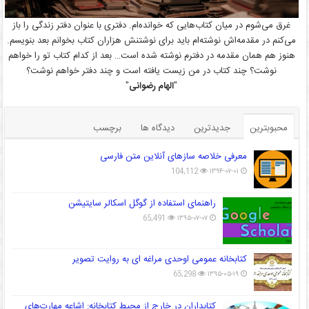
غرق می‌شوم در میان کتاب‌هایی که خوانده‌ام. دفتری با عنوان دفتر زندگی را باز
می‌کنم در مقدمه‌اش نوشته‌ام باید برای نوشتنش هزاران کتاب بخوانم بعد بنویسم.
هنوز هم همان مقدمه در دفترم نوشته شده است… بعد از کدام کتاب تو را خواهم
نوشت؟ چند کتاب در من زیست یافته است و چند دفتر خواهم نوشت؟
"
الهام رضوانی
"
محبوبترین
جدیدترین
دیدگاه ها
برچسب
معرفی خلاصه سازهای آنلاین متن فارسی
104,112
۱۳۹۴-۰۷-۰۱
راهنمای استفاده از گوگل اسکالر سایتیشن
65,491
۱۳۹۵-۰۷-۰۷
کتابخانه عمومی اوحدی مراغه ای به روایت تصویر
65,298
۱۳۹۵-۰۵-۱۹
کتابداران در خارج از محیط کتابخانه: اشاعه مهارت‌های