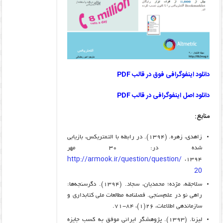
دانلود اینفوگرافی فوق در قالب PDF
دانلود اصل اینفوگرافی در قالب PDF
منابع:
زاهدی، زهره. (۱۳۹۴). در رابطه با التمتریکس، بازیابی
شده در: ۳۰ مهر
http://armook.ir/question/question/
۱۳۹۴،
20
سلاجقه، مژده؛ محمدیان، سجاد. (۱۳۹۴). دگرسنجه‌ها:
راهی نو در علم‌سنجی. فصلنامه مطالعات ملی کتابداری و
سازماندهی اطلاعات، ۲۶(۱)، ۸۴-۷۱.
لیزنا. (۱۳۹۳). پژوهشگر ایرانی موفق به کسب جایزه