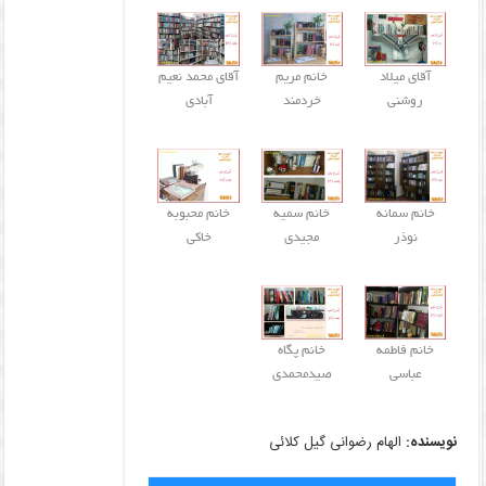
آقای میلاد
خانم مریم
آقای محمد نعیم
روشنی
خردمند
آبادی
خانم سمانه
خانم سمیه
خانم محبوبه
نوذر
مجیدی
خاکی
خانم فاطمه
خانم پگاه
عباسی
صیدمحمدی
نویسنده:
الهام رضوانی گیل کلائی