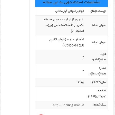
مشخصات استناددهی به این مقاله
نویسنده‌(ها):
الهام رضوانی گیل کلائی
یابش برگزار کرد : دومین مسابقه
عنوان مقاله:
عکس از کتابخانه شخصی (ویژه
کتابداران)
(عنوان لاتین:
کتابدار ۲.۰ –
عنوان مجله:
Kitābdār-i 2.0)
دوره
۲
مجله(Vol):
شماره
۲
مجله(Issue):
سال(Year):
۱۳۹۵
شناسه
دیجیتال(DOI):
http://lib2mag.ir/4628
لینک کوتاه: