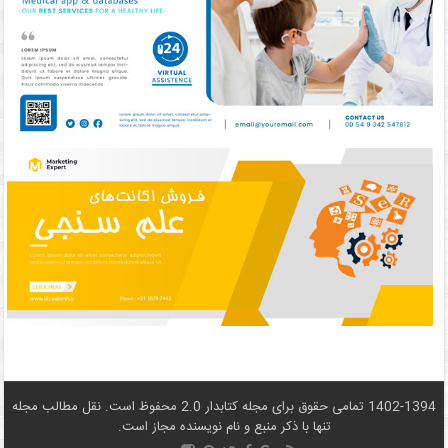
1402-1394 تمامی حقوق برای مجله کتابدار 2.0 محفوظ است. نقل مطالب مجله
تنها با ذکر منبع و نام نويسنده مجاز است.