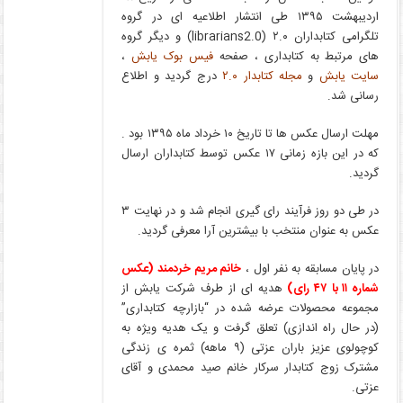
اردیبهشت ۱۳۹۵ طی انتشار اطلاعیه ای در گروه
تلگرامی کتابداران ۲.۰ (librarians2.0) و دیگر گروه
های مرتبط به کتابداری ، صفحه
فیس بوک یابش
،
سایت یابش
و
مجله کتابدار ۲.۰
درج گردید و اطلاع
رسانی شد.
مهلت ارسال عکس ها تا تاریخ ۱۰ خرداد ماه ۱۳۹۵ بود .
که در این بازه زمانی ۱۷ عکس توسط کتابداران ارسال
گردید.
در طی دو روز فرآیند رای گیری انجام شد و در نهایت ۳
عکس به عنوان منتخب با بیشترین آرا معرفی گردید.
در پایان مسابقه به نفر اول ،
خانم مریم خردمند (عکس
شماره ۱۱ با ۴۷ رای)
هدیه ای از طرف شرکت یابش از
مجموعه محصولات عرضه شده در “بازارچه کتابداری”
(در حال راه اندازی) تعلق گرفت و یک هدیه ویژه به
کوچولوی عزیز باران عزتی (۹ ماهه) ثمره ی زندگی
مشترک زوج کتابدار سرکار خانم صید محمدی و آقای
عزتی.