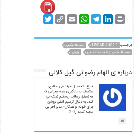
T
C
E
W
T
Li
Pr
w
o
m
h
el
n
in
itt
p
ai
at
e
k
t
er
y
l
s
gr
e
برچسب
LIBRARIANS2.0
مسابقه عکس
dI
مسابقه عکس از کتابخانه شخصی
a
A
یابش
Li
n
p
m
n
درباره ی الهام رضوانی گیل کلائی
k
p
فارغ التحصیل مهندسی صنایع،
علاقمند به یادگیری همه چیزایی که
به تحقق رسالت زیستنم کمک می
کند، به دنبال ترسیم افقی روشن
برای خودم و همگان- مدیر اجرایی
مجله کتابدار 2.0