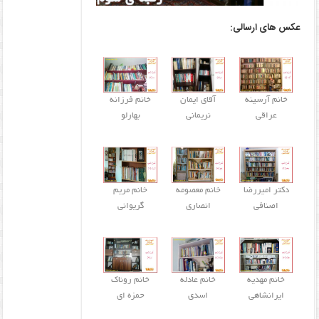
عکس های ارسالی:
خانم آرسینه
آقای ایمان
خانم فرزانه
عراقی
نریمانی
بهارلو
دکتر امیررضا
خانم معصومه
خانم مریم
اصنافی
انصاری
گریوانی
خانم مهدیه
خانم عادله
خانم روناک
ایرانشاهی
اسدی
حمزه ای