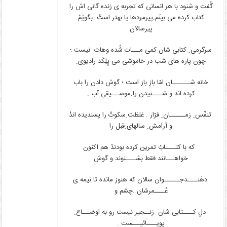
گُفت و شنود با هر انسانی که تجربه ی زنده گانی اش را
کتاب کرده می بینَم.پیرمردها یا بهتر استْ بگویَمْ
پیرسالان
سرگرمی ِ کتابی شان کمی مـــات شُده وهات نیست ؛
چون پاره های شب در خاموشی می پِلِکَد رادیوی ِ
خانه شـــــــان امّا بازِ باز است ؛ گوش دادن را باب
کرده اند و شــــنیدن را.موســـیقی ِ‌آب .
تنفّس ِ زمــــــان ِ فرّار . غلظت ِ‌سکوتْ را پسندیده اندْ
و آرامش ِ سالهای ِ‌قبل را
که با کتــــابْ تمرین کرده بودندْ هم اکنون
خواهـــانند فقط بشــــنوند و گوش
دهَنــــدجــــــوان سالان که هنوز مانده تا نیمه ی
عُــــمرشان .چشم و
دلِ کــــتابی شان زنــجیر نیست رو به اوضـــاع ِ
پویــــائیـــست .