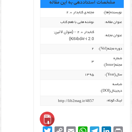
مشخصات استناددهی به این مقاله
نویسنده‌(ها):
مجله ی کتابدار ۲.۰
عنوان مقاله:
نوشته هایی با طعم کتاب
(عنوان لاتین:
کتابدار ۲.۰ –
عنوان مجله:
Kitābdār-i 2.0)
دوره مجله(Vol):
۲
شماره
۳
مجله(Issue):
سال(Year):
۱۳۹۵
شناسه
دیجیتال(DOI):
http://lib2mag.ir/4857
لینک کوتاه:
T
C
E
W
T
Li
Pr