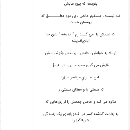
بنویسم که پیچ هایش
تند نیست ، مستقیمِ خالص ، بی دودِ مطـــــــلقْ که
پرسمان هست
که اسمش را می گـــذارم ” اندیشه ” .این جا
آبادیِ‌اندیشه
آبــاد به خوانش ، دانش ، بیــنش وکوشــــش
قابش می گیرم سفید با روبــانی قرمزْ
این ســرایِ‌سرتاسر سبزرا
که هستی را و معمّای هستی را
علاوه می کند و حاصل جمعش را از روزهایی که
به بطالت گذشته کسر می کندوپایه ی یک زنده گی
شورانگیز را