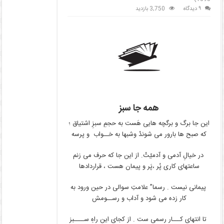
۹ دیدگاه
3,750 بازدید
همه جا سبز
این جا برگ و برگچه هایی هَست به حجمِ سبزِ اشتیاق ؛
که صبح ها بارور می شوندْ وشبها به خــواب و پرسه
در خیالِ آدمی و آدمیّتْ. از این جا که حرف می زنم
ساعتهای کاری پُر ،پَر و پیمان هست ، قراردادها
پیمانی نیست . رسما” علامتِ سوالی در حین ورود به
کار زده می شود و آداب و رســومش
تا انتهای کـــار رسمی ست . از کجایِ این راهِ ســــبز