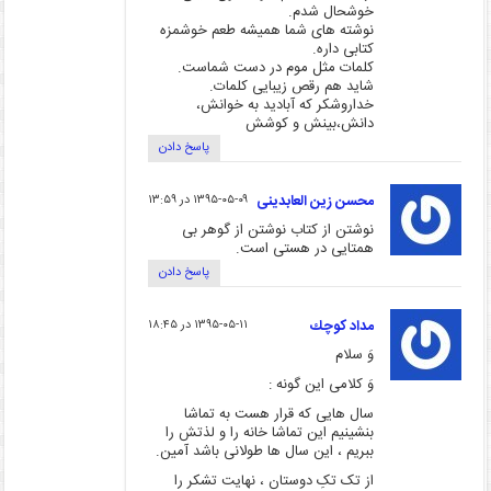
خوشحال شدم.
نوشته های شما همیشه طعم خوشمزه
کتابی داره.
کلمات مثل موم در دست شماست.
شاید هم رقص زیبایی کلمات.
خداروشکر که آبادید به خوانش،
دانش،بینش و کوشش
پاسخ دادن
محسن زین العابدینی
۱۳۹۵-۰۵-۰۹ در ۱۳:۵۹
نوشتن از کتاب نوشتن از گوهر بی
همتایی در هستی است.
پاسخ دادن
مداد كوچك
۱۳۹۵-۰۵-۱۱ در ۱۸:۴۵
وَ سلام
وَ کلامی این گونه :
سال هایی که قرار هست به تماشا
بنشینیم این تماشا خانه را و لذتش را
ببریم ، این سال ها طولانی باشد آمین.
از تک تکِ دوستان ، نهایت تشکر را