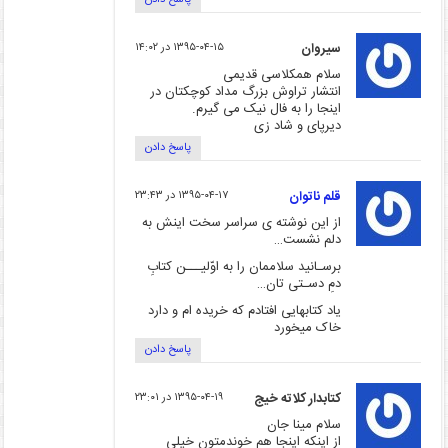
سیروان
۱۳۹۵-۰۴-۱۵ در ۱۴:۰۲
سلام همکلاسی قدیمی
انتشار تراوش بزرگ مداد کوچکتان در
اینجا را به فال نیک می گیرم.
دیرپای و شاد زی
پاسخ دادن
قلم ناتوان
۱۳۹۵-۰۴-۱۷ در ۲۳:۴۳
از این نوشته ی سراسر سخت اینش به
دلم نشست…
برسـانید سلاممان را به اوّلیـــن کتابِ
دمِ دسـتی تان…
یاد کتابهایی افتادم که خریده ام و دارد
خاک میخورد
پاسخ دادن
کتابدار کلاته خیج
۱۳۹۵-۰۴-۱۹ در ۲۳:۰۱
سلام مینا جان
از اینکه اینجا هم خوندمتون خیلی