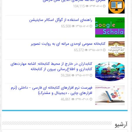
104,115
۱۳۹۴-۰۷-۰۱
راهنمای استفاده از گوگل اسکالر سایتیشن
65,508
۱۳۹۵-۰۷-۰۷
کتابخانه عمومی اوحدی مراغه ای به روایت تصویر
65,372
۱۳۹۵-۰۵-۱۹
کتابداران در خارج از محیط کتابخانه: اشاعه مهارت‌های
کتابداری و اطلاع‌رسانی بیرون از کتابخانه
59,284
۱۳۹۵-۰۷-۲۶
فهرست نرم افزارهای کتابخانه ای فارسی – داخلی (نرم
افزارهای چاپی ، دیجیتال و مشترک)
46,861
۱۳۹۹-۰۳-۱۸
آرشیو