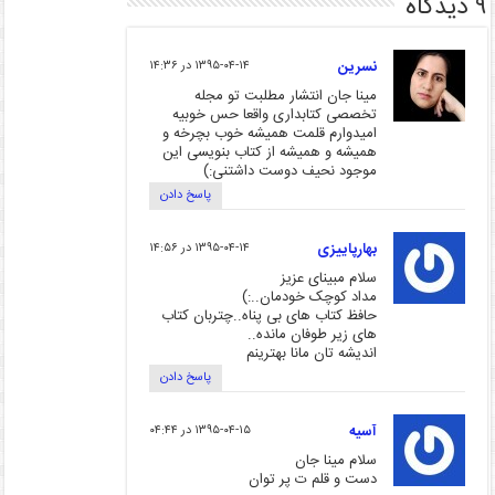
۹ دیدگاه
نسرین
۱۳۹۵-۰۴-۱۴ در ۱۴:۳۶
مینا جان انتشار مطلبت تو مجله
تخصصی کتابداری واقعا حس خوبیه
امیدوارم قلمت همیشه خوب بچرخه و
همیشه و همیشه از کتاب بنویسی این
موجود نحیف دوست داشتنی:)
پاسخ دادن
بهارپاییزی
۱۳۹۵-۰۴-۱۴ در ۱۴:۵۶
سلام مبینای عزیز
مداد کوچک خودمان..:)
حافظ کتاب های بی پناه..چتربان کتاب
های زیر طوفان مانده..
اندیشه تان مانا بهترینم
پاسخ دادن
آسیه
۱۳۹۵-۰۴-۱۵ در ۰۴:۴۴
سلام مینا جان
دست و قلم ت پر توان