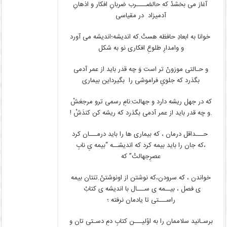
آغاز می بخشدْ که حالضــــرب ضربانِ افکار و اذهانِ
آدمیزاد در مقیاسی
خوانا به ابعادِ حافظه هستْ.که اندیشه؛اندیشه می آورد
و وامدارِ طلوعِ افکاری نو به شکل
و حـالتی موزونْ تر است وَ چه قدر باید از عمر آدمی
بگذرد که جلویِ فراموشی را بگیرداین بیماری
که در جهل ریشه دارد و جهالت:نامِ رسمی ترو مرجعَشْ
.و چه قدر باید از عمر آدمی بگذرد که ریشه کن کندَشْ !
حـــداقل درمان ، که بیماری ها را باید درمـــان کرد
،که جان را باید بیمه کرد که اندیشــه “بیمه یِ نابِ
عصرِجهالتْ” که
خواندن ، که سرودن،که نوشتن از اونوشتنْ.تنتان بیمه
ی فصل ، بیــمه ی ســـال با اندیشه ی کتابْ
راســـتی تا یادمان نرفته ؛
برسـانید سلاممان را به اوّلیـــن کتابِ دمِ دسـتی تان و