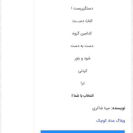
دستگیریست !
کتابْ دســتِ
کدامین گروه
دست به دست
شود و باور
کردنی
تر!
انتخاب با شما !
نویسنده:
مینا شاکری
وبلاگ مداد کوچک