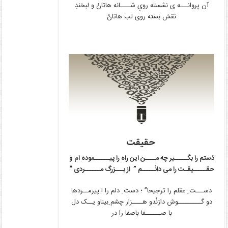
آن پروانـــه ی نشسته رویِ شــــانه هاتانْ و لبخندِ
نقش بسته روی لب هاتانْ
حقیقت
دَستم را بگـــــیر چه مــــن این راه را پیــــــموده ام وَ
حقـــــیقـت را می دانَـــــم ” از بـــزرگ مــــــردی “
دســـت ِ عقلم را ترجیحا” ؛ دست ِ دلم را ! پیرمــردها
دو گـــــــــوش دارَنْدو هــــزار چشم ِ‌بیناو یــک دل
‌با صــــــفا.باصفا را در