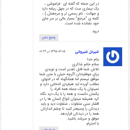
در این جمله که گفته ای : فراموشی ،
یک بیماری ست که در جهل ریشه دارد
و جهالت : نامِ رسمی تر و مرجعَشْ.) ،
کلمه ی “مرجع” بسیار عالی بر سر جای
خود نشانده شده است.
درود
پاسخ دادن
شیردل شیروانی
۱۳۹۵-۰۴-۱۵ در ۰۶:۲۹
بنام خدا
سلام خانم شاکری
تلاش شما قابل تقدیر است و نویدی
برای موفقیتتان.اگرچه خیلی با متن شما
موافق نیستم اما همانگونه که در انتهای
مطلب آورده اید هرفردی انتخابی دارد و
نمیتوان با یک جمله همه افراد را
یکسان دانست و همه را با یک دید نگاه
کرد همیشه میتوان انواع انسان ها را در
اقشار سنی متفاوت ، متفاوت دید و باید
دیدتان را وسیعتر کنید تا چشم اندازتان
همه را در دیدتان قراردهد.
موفق و سربلند باشید.
با احترام
پاسخ دادن