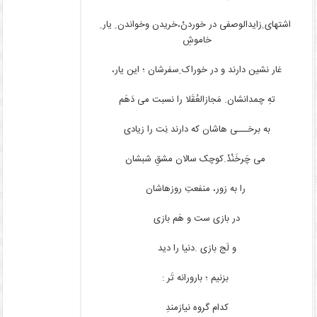
اشتهای ِ‌زایدالوصفی در خوردنْ،خریدن وخواندن ِ یار ِ
خاموشِ
غار نشین دارند و در خوراک ِ‌سفرشان ؛ این یار،
تهِ چمدانشان. مَجازالعُقَلا را نسبت می دَهَم
به برخـــی هاشان که دارند نِت را زیادی
می چَرخَنْدْ.کوچک سالان مشقِ شبشان
را به زور، منفعتِ روزهاشان
در بازی ست و هَم بازی
و لَج بازی .دنیا را دید
بزنیم ؛ بارورانه تَر :
کدام گروه نیازمندِ