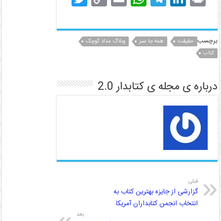
w
o
m
h
el
n
in
itt
p
ai
at
e
k
t
er
y
l
s
gr
e
برچسب
حقیقت
همه جا سبز
وبلاگ مداد کوچک
کتاب
dI
a
A
Li
n
p
m
n
درباره ی مجله ی کتابدار 2.0
k
p
قبلی
گزارشی از جایزه بهترین کتاب به
انتخاب انجمن کتابداران آمریکا
بعد