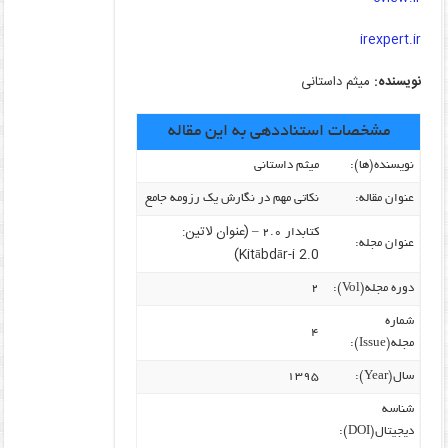
irexpert.ir
نویسنده:
میثم داستانی
مشخصات استناددهی به این مقاله
نویسنده‌(ها):
میثم داستانی
عنوان مقاله:
نکاتی مهم در نگارش یک رزومه جامع
(عنوان لاتین:
کتابدار ۲.۰ –
عنوان مجله:
Kitābdār-i 2.0)
دوره مجله(Vol):
۲
شماره
۴
مجله(Issue):
سال(Year):
۱۳۹۵
شناسه
دیجیتال(DOI):