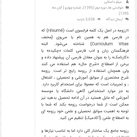
میثم داستانی
خواندنی ها
,
دوره دوم (1395)
,
شماره چهارم ( آبان ماه
1395)
ارسال دیدگاه
3,038 بازدید
۱۱رزومه در اصل یک کلمه فرانسوی است (résumé) که
در فارسی هم به همین نام یا سی‌وی (مخفف
Curriculum Vitae) شناخته می‌شود. البته
فرهنگستان زبان و ادب فارسی کلمات «چکیده» یا
«کارنامک» را به عنوان معادل فارسی آن پیشنهاد داده و
برخی از اصطلاح «شرح حال» هم استفاده می کنند
ولی همچنان استفاده از رزومه رایج تر است. رزومه
شرح مختصری از سوابق آموزشی و تحصیلی ، اشتغال
، و تجربیات است که معمولا برای استخدام کاربرد دارد.
به جز موارد استخدامی گاهی دانشگاه یا موسسه
آموزشی که مایل هستید در آن ادامه تحصیل بدهید نیز
ممکن است از شما درخواست رزومه بکند که شما با
توجه به اهمیت سوابق تحصیلی و علمی خود رزومه ای
به اصطلاح علمی (آکادمیک) تنظیم می کنید.
رزومه جامع یک ساختار کلی دارد اما به تناسب نیازها و