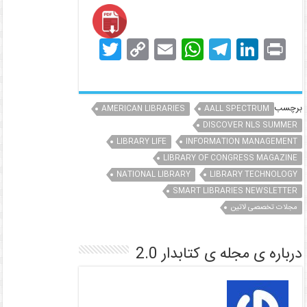
T
C
E
W
T
Li
Pr
w
o
m
h
el
n
in
itt
p
ai
at
e
k
t
er
y
l
s
gr
e
برچسب
AMERICAN LIBRARIES
AALL SPECTRUM
Li
A
a
DISCOVER NLS SUMMER
dI
LIBRARY LIFE
INFORMATION MANAGEMENT
n
p
m
n
LIBRARY OF CONGRESS MAGAZINE
k
p
NATIONAL LIBRARY
LIBRARY TECHNOLOGY
SMART LIBRARIES NEWSLETTER
مجلات تخصصی لاتین
درباره ی مجله ی کتابدار 2.0