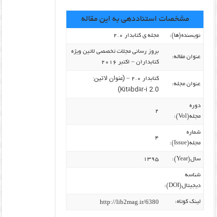
مشخصات استناددهی به این مقاله
نویسنده‌(ها):
مجله ی کتابدار ۲.۰
بروز رسانی مجلات تخصصی لاتین ویژه
عنوان مقاله:
کتابداران – اکتبر ۲۰۱۶‎
(عنوان لاتین:
کتابدار ۲.۰ –
عنوان مجله:
Kitābdār-i 2.0)
دوره
۲
مجله(Vol):
شماره
۴
مجله(Issue):
سال(Year):
۱۳۹۵
شناسه
دیجیتال(DOI):
http://lib2mag.ir/6380
لینک کوتاه: