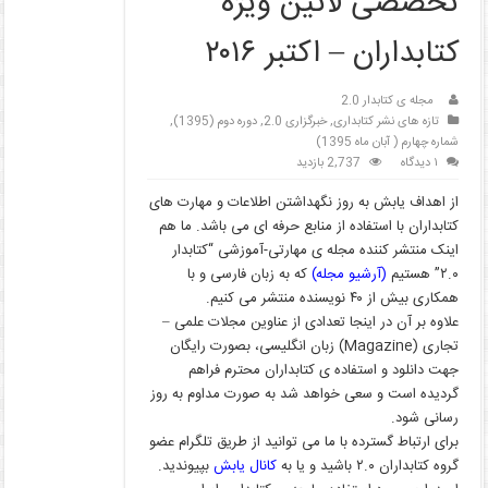
تخصصی لاتین ویژه
کتابداران – اکتبر ۲۰۱۶‎
مجله ی کتابدار 2.0
تازه های نشر کتابداری
,
خبرگزاری 2.0
,
دوره دوم (1395)
,
شماره چهارم ( آبان ماه 1395)
۱ دیدگاه
2,737 بازدید
از اهداف یابش به روز نگهداشتن اطلاعات و مهارت های
کتابداران با استفاده از منابع حرفه ای می باشد. ما هم
اینک منتشر کننده مجله ی مهارتی-آموزشی “کتابدار
۲.۰” هستیم
(
آرشیو مجله
)
که به زبان فارسی و با
همکاری بیش از ۴۰ نویسنده منتشر می کنیم.
علاوه بر آن در اینجا تعدادی از عناوین مجلات علمی –
تجاری (Magazine) زبان انگلیسی، بصورت رایگان
جهت دانلود و استفاده ی کتابداران محترم فراهم
گردیده است و سعی خواهد شد به صورت مداوم به روز
رسانی شود.
برای ارتباط گسترده با ما می توانید از طریق تلگرام عضو
گروه کتابداران ۲.۰ باشید و یا به
کانال یابش
بپیوندید.