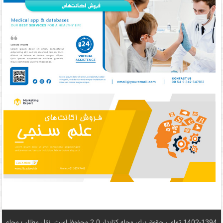
1402-1394 تمامی حقوق برای مجله کتابدار 2.0 محفوظ است. نقل مطالب مجله