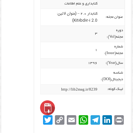
کتابداری و علم اطلاعات
(عنوان لاتین:
کتابدار ۲.۰ –
عنوان مجله:
Kitābdār-i 2.0)
دوره
۳
مجله(Vol):
شماره
۱
مجله(Issue):
سال(Year):
۱۳۹۶
شناسه
دیجیتال(DOI):
http://lib2mag.ir/8239
لینک کوتاه:
T
C
E
W
T
Li
Pr
w
o
m
h
el
n
in