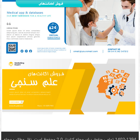
1402-1394 تمامی حقوق برای مجله کتابدار 2.0 محفوظ است. نقل مطالب مجله