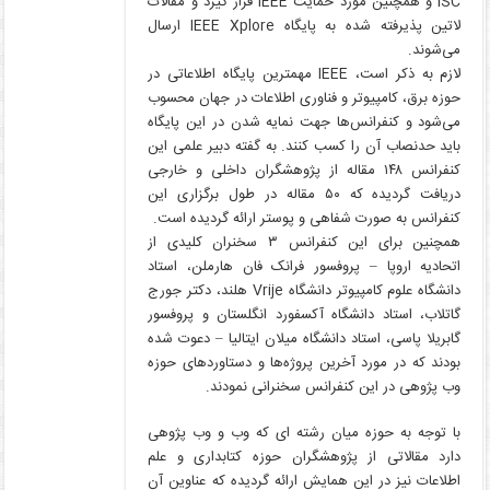
ISC و همچنین مورد حمایت IEEE قرار گیرد و مقالات
لاتین پذیرفته شده به پایگاه IEEE Xplore ارسال
می‌شوند.
لازم به ذکر است، IEEE مهمترین پایگاه اطلاعاتی در
حوزه برق، کامپیوتر و فناوری اطلاعات در جهان محسوب
می‌شود و کنفرانس‌ها جهت نمایه شدن در این پایگاه
باید حدنصاب آن را کسب کنند. به گفته دبیر علمی این
کنفرانس ۱۴۸ مقاله از پژوهشگران داخلی و خارجی
دریافت گردیده که ۵۰ مقاله در طول برگزاری این
کنفرانس به صورت شفاهی و پوستر ارائه گردیده است.
همچنین برای این کنفرانس ۳ سخنران کلیدی از
اتحادیه اروپا – پروفسور فرانک فان هارملن، استاد
دانشگاه علوم کامپیوتر دانشگاه Vrije هلند، دکتر جورج
گاتلاب، استاد دانشگاه آکسفورد انگلستان و پروفسور
گابریلا پاسی، استاد دانشگاه میلان ایتالیا – دعوت شده
بودند که در مورد آخرین پروژه‌ها و دستاوردهای حوزه
وب پژوهی در این کنفرانس سخنرانی نمودند.
با توجه به حوزه میان رشته ای که وب و وب پژوهی
دارد مقالاتی از پژوهشگران حوزه کتابداری و علم
اطلاعات نیز در این همایش ارائه گردیده که عناوین آن