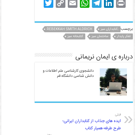
T
C
E
W
T
Li
Pr
w
o
m
h
el
n
in
itt
p
ai
at
e
k
t
er
y
l
s
gr
e
برچسب
;کتابداران سبز
REBEKKAH SMITH ALDRICH
تفکر پایدار
dI
ساختمان سبز
a
A
کتابخانه سبز
Li
n
p
m
n
درباره ی ایمان نریمانی
k
p
دانشجوی کارشناسی علم اطلاعات و
دانش شناسی دانشگاه قم
قبلی
ایده های جذاب از کتابداران ایرانی؛
طرح طرفه-همیار کتاب
بعد