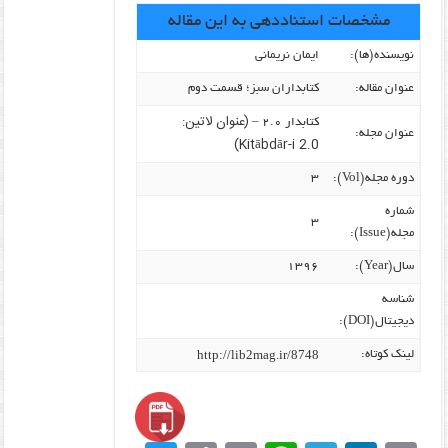
مشخصات استناددهی به این مقاله
نویسنده‌(ها):
ایمان نریمانی
عنوان مقاله:
کتابداران سبز؛ قسمت دوم
(عنوان لاتین:
کتابدار ۲.۰ –
عنوان مجله:
Kitābdār-i 2.0)
دوره مجله(Vol):
۳
شماره
۳
مجله(Issue):
سال(Year):
۱۳۹۶
شناسه
دیجیتال(DOI):
http://lib2mag.ir/8748
لینک کوتاه: