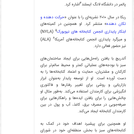
۴
پالمر در دانشگاه لانگ ایسلند
اشاره کرد.
ربکا در سال ۲۰۱۰ نشریه‌­ای را با عنوان «
حرکت دهنده و
تکان دهنده
» منتشر کرد. او همچنین در کمیته­‌های
۵
ابتکار پایداری انجمن کتابخانه های نیویورک
(NYLA)
۶
و میزگرد پایداری انجمن کتابخانه‌­های آمریکا
(ALA)
نیز حضور فعالی دارد.
آلدریچ با یافتن راه‌حل‌هایی برای ایجاد ساختمان­‌های
سبز با بودجه­‌های عملیاتی کمتر و محیط سالم‌تر برای
کارکنان و مشتریان، حمایت و اعتماد کتابخانه­‌ها را به
دست آورده است. او از توسعه پایدار به‌عنوان ابزار
بازاریابی و روشی برای تغییر رفتار­ها و فاکتوری
انگیزشی برای کارمندان استفاده می­‌کند. به‌طور مثال او
چالش­‌هایی را برای یافتن ایده‌ها و راهکار­هایی برای
صرفه­‌جویی در مصرف برق، کاغذ، آب و پول در بین
کارمندان کتابخانه ایجاد می­‌کند.
او همچنین برای پیشبرد اهداف خود در کمک به
کتابخانه­‌های سبز با بخش منطقه‌­ای خود در شورای