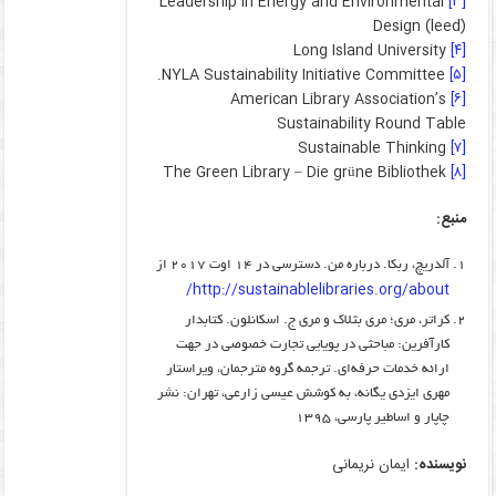
Leadership in Energy and Environmental
[۳]
Design (leed)
Long Island University
[۴]
NYLA Sustainability Initiative Committee.
[۵]
American Library Association’s
[۶]
Sustainability Round Table
Sustainable Thinking
[۷]
The Green Library – Die grüne Bibliothek
[۸]
منبع:
آلدریچ، ربکا. درباره من. دسترسی در ۱۴ اوت ۲۰۱۷ از
http://sustainablelibraries.org/about/
کراتر، مری؛ مری بث­لاک و مری ج. اسکانلون. کتابدار
کارآفرین: مباحثی در پویایی تجارت خصوصی در جهت
ارائه خدمات حرفه‌ای. ترجمه گروه مترجمان، ویراستار
مهری ایزدی یگانه، به کوشش عیسی زارعی، تهران: نشر
چاپار و اساطیر پارسی، ۱۳۹۵
نویسنده:
ایمان نریمانی