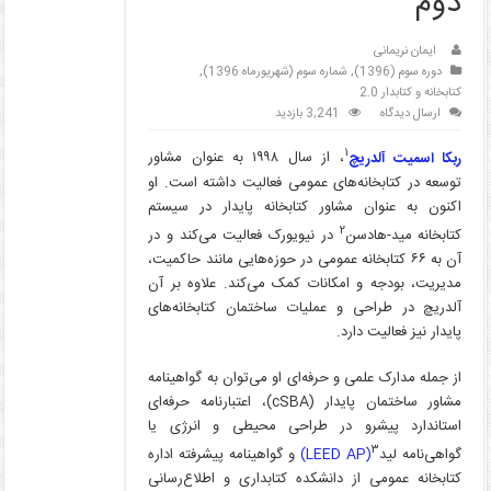
دوم
ایمان نریمانی
دوره سوم (1396)
,
شماره سوم (شهریورماه 1396)
,
کتابخانه و کتابدار 2.0
ارسال دیدگاه
3,241 بازدید
۱
ربکا اسمیت آلدریچ
، از سال ۱۹۹۸ به عنوان مشاور
توسعه در کتابخانه­‌های عمومی فعالیت داشته است. او
اکنون به عنوان مشاور کتابخانه پایدار در سیستم
۲
کتابخانه مید-هادسن
در نیویورک فعالیت می‌کند و در
آن به ۶۶ کتابخانه عمومی در حوزه­‌هایی مانند حاکمیت،
مدیریت، بودجه و امکانات کمک می‌­کند. علاوه بر آن
آلدریچ در طراحی و عملیات ساختمان کتابخانه‌­های
پایدار نیز فعالیت دارد.
از جمله مدارک علمی و حرفه­‌ای او می‌­توان به گواهینامه
مشاور ساختمان پایدار (cSBA)، اعتبار­نامه حرفه‌­ای
استاندارد پیشرو در طراحی محیطی و انرژی یا
۳
گواهی‌نامه لید
(LEED AP)
و گواهینامه پیشرفته اداره
کتابخانه عمومی از دانشکده کتابداری و اطلاع‌رسانی