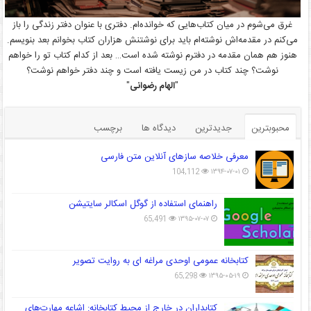
غرق می‌شوم در میان کتاب‌هایی که خوانده‌ام. دفتری با عنوان دفتر زندگی را باز
می‌کنم در مقدمه‌اش نوشته‌ام باید برای نوشتنش هزاران کتاب بخوانم بعد بنویسم.
هنوز هم همان مقدمه در دفترم نوشته شده است… بعد از کدام کتاب تو را خواهم
نوشت؟ چند کتاب در من زیست یافته است و چند دفتر خواهم نوشت؟
"
الهام رضوانی
"
محبوبترین
جدیدترین
دیدگاه ها
برچسب
معرفی خلاصه سازهای آنلاین متن فارسی
104,112
۱۳۹۴-۰۷-۰۱
راهنمای استفاده از گوگل اسکالر سایتیشن
65,491
۱۳۹۵-۰۷-۰۷
کتابخانه عمومی اوحدی مراغه ای به روایت تصویر
65,298
۱۳۹۵-۰۵-۱۹
کتابداران در خارج از محیط کتابخانه: اشاعه مهارت‌های